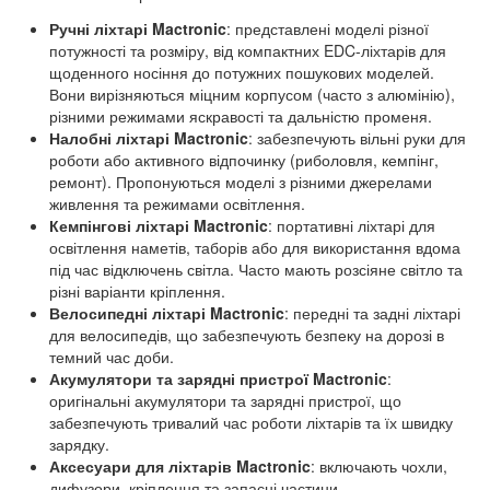
Ручні ліхтарі Mactronic
: представлені моделі різної
потужності та розміру, від компактних EDC-ліхтарів для
щоденного носіння до потужних пошукових моделей.
Вони вирізняються міцним корпусом (часто з алюмінію),
різними режимами яскравості та дальністю променя.
Налобні ліхтарі Mactronic
: забезпечують вільні руки для
роботи або активного відпочинку (риболовля, кемпінг,
ремонт). Пропонуються моделі з різними джерелами
живлення та режимами освітлення.
Кемпінгові ліхтарі Mactronic
: портативні ліхтарі для
освітлення наметів, таборів або для використання вдома
під час відключень світла. Часто мають розсіяне світло та
різні варіанти кріплення.
Велосипедні ліхтарі Mactronic
: передні та задні ліхтарі
для велосипедів, що забезпечують безпеку на дорозі в
темний час доби.
Акумулятори та зарядні пристрої Mactronic
:
оригінальні акумулятори та зарядні пристрої, що
забезпечують тривалий час роботи ліхтарів та їх швидку
зарядку.
Аксесуари для ліхтарів Mactronic
: включають чохли,
дифузори, кріплення та запасні частини.