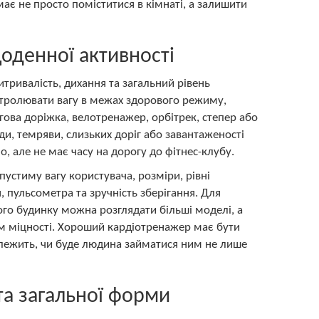
є не просто поміститися в кімнаті, а залишити
оденної активності
тривалість, дихання та загальний рівень
онтролювати вагу в межах здорового режиму,
ова доріжка, велотренажер, орбітрек, степер або
и, темряви, слизьких доріг або завантаженості
о, але не має часу на дорогу до фітнес-клубу.
пустиму вагу користувача, розміри, рівні
, пульсометра та зручність зберігання. Для
го будинку можна розглядати більші моделі, а
ом міцності. Хороший кардіотренажер має бути
алежить, чи буде людина займатися ним не лише
та загальної форми