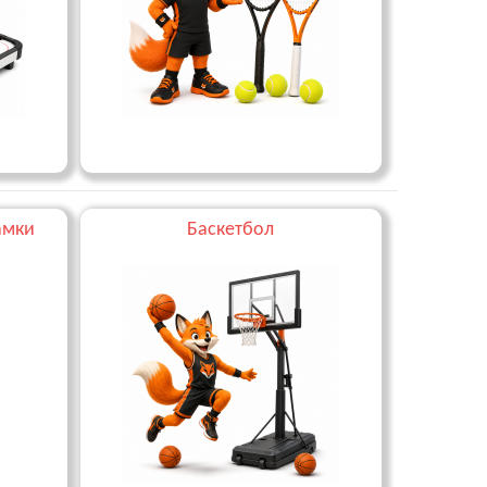
замки
Баскетбол