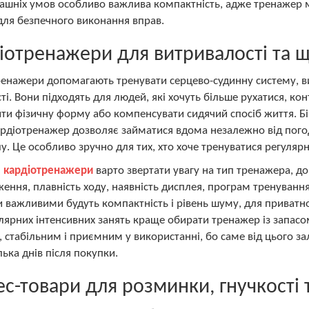
шніх умов особливо важлива компактність, адже тренажер ма
для безпечного виконання вправ.
іотренажери для витривалості та щ
енажери допомагають тренувати серцево-судинну систему, ви
ті. Вони підходять для людей, які хочуть більше рухатися, к
и фізичну форму або компенсувати сидячий спосіб життя. Біг
рдіотренажер дозволяє займатися вдома незалежно від погод
у. Це особливо зручно для тих, хто хоче тренуватися регулярн
і
кардіотренажери
варто звертати увагу на тип тренажера, до
ення, плавність ходу, наявність дисплея, програм тренування
 важливими будуть компактність і рівень шуму, для приватно
лярних інтенсивних занять краще обирати тренажер із запас
 стабільним і приємним у використанні, бо саме від цього з
лька днів після покупки.
ес-товари для розминки, гнучкості 