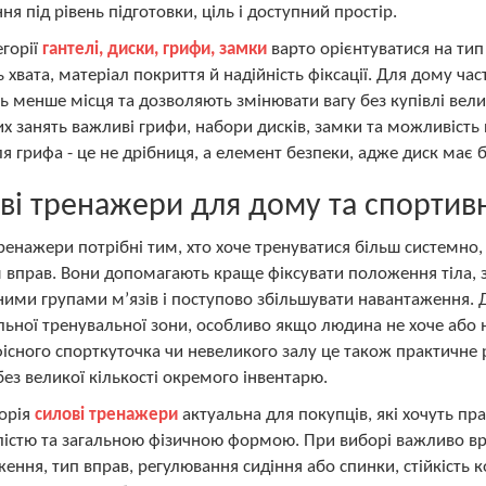
ня під рівень підготовки, ціль і доступний простір.
егорії
гантелі, диски, грифи, замки
варто орієнтуватися на тип
ь хвата, матеріал покриття й надійність фіксації. Для дому час
 менше місця та дозволяють змінювати вагу без купівлі велик
х занять важливі грифи, набори дисків, замки та можливість
я грифа - це не дрібниця, а елемент безпеки, адже диск має б
ві тренажери для дому та спортив
ренажери потрібні тим, хто хоче тренуватися більш системно
вправ. Вони допомагають краще фіксувати положення тіла, з
ними групами м’язів і поступово збільшувати навантаження.
ьної тренувальної зони, особливо якщо людина не хоче або н
офісного спорткуточка чи невеликого залу це також практичне 
без великої кількості окремого інвентарю.
орія
силові тренажери
актуальна для покупців, які хочуть п
лістю та загальною фізичною формою. При виборі важливо в
ення, тип вправ, регулювання сидіння або спинки, стійкість ко