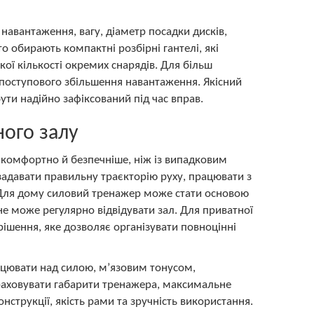
 навантаження, вагу, діаметр посадки дисків,
то обирають компактні розбірні гантелі, які
ої кількості окремих снарядів. Для більш
 поступового збільшення навантаження. Якісний
ути надійно зафіксований під час вправ.
ного залу
, комфортно й безпечніше, ніж із випадковим
адавати правильну траєкторію руху, працювати з
 Для дому силовий тренажер може стати основою
е може регулярно відвідувати зал. Для приватної
рішення, яке дозволяє організувати повноцінні
рацювати над силою, м’язовим тонусом,
раховувати габарити тренажера, максимальне
нструкції, якість рами та зручність використання.