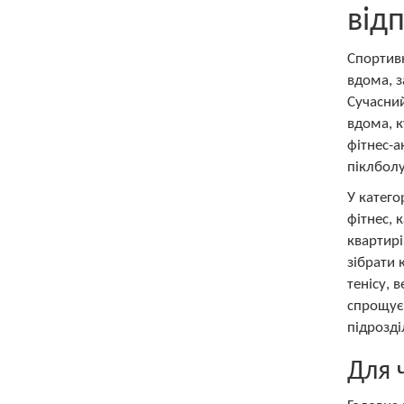
від
Спортивн
вдома, з
Сучасни
вдома, к
фітнес-а
піклболу
У катего
фітнес, 
квартирі
зібрати 
тенісу, 
спрощує 
підрозді
Для 