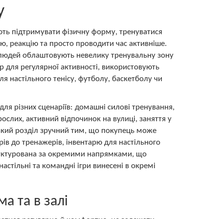
у
ають підтримувати фізичну форму, тренуватися
ю, реакцію та просто проводити час активніше.
 людей облаштовують невелику тренувальну зону
р для регулярної активності, використовують
ля настільного тенісу, футболу, баскетболу чи
ля різних сценаріїв: домашні силові тренування,
рослих, активний відпочинок на вулиці, заняття у
 Такий розділ зручний тим, що покупець може
арів до тренажерів, інвентарю для настільного
структурована за окремими напрямками, що
астільні та командні ігри винесені в окремі
а та в залі