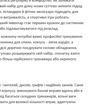
ватися регулярно й комфортно, не залежати
овий набір для дому може суттєво змінити підхід
и, еспандери й фітнес-аксесуари підходять для
 витривалість, а спортивні ігри роблять
ашній інвентар стає першим кроком до системних
 або підлаштовуватися під розклад.
е кожному потрібні важкі професійні тренування:
зминка для спини, комусь - легке кардіо, а
озділі доречно поєднувати силове обладнання,
тупово розширювати свій набір: спочатку взяти
 до більш серйозного тренажера або окремого
гантелей, дисків, грифів і надійних замків. Саме
 і корпусу, виконувати базові вправи вдома або в
ід багатьох складних тренажерів, вільні ваги
вати для великої кількості вправ, адаптуючи