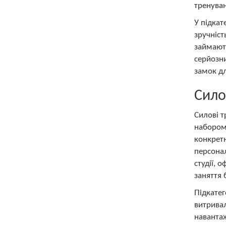
тренуван
У підкат
зручніст
займають
серйозни
замок дл
Сило
Силові т
набором 
конкрет
персонал
студії, 
заняття 
Підкатег
витрива
навантаж