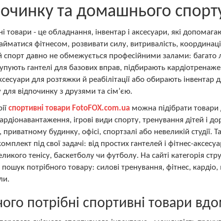
починку та домашнього спорт
і товари - це обладнання, інвентар і аксесуари, які допомаг
айматися фітнесом, розвивати силу, витривалість, координаці
й спорт давно не обмежується професійними залами: багато
упують гантелі для базових вправ, підбирають кардіотренаже
ксесуари для розтяжки й реабілітації або обирають інвентар д
 для відпочинку з друзями та сім’єю.
рії
спортивні товари FotoFOX.com.ua
можна підібрати товари д
кардіонавантаження, ігрові види спорту, тренування дітей і до
, приватному будинку, офісі, спортзалі або невеликій студії.
комплект під свої задачі: від простих гантелей і фітнес-аксесу
великого тенісу, баскетболу чи футболу. На сайті категорія 
пошук потрібного товару: силові тренування, фітнес, кардіо, н
ли.
чого потрібні спортивні товари вдом