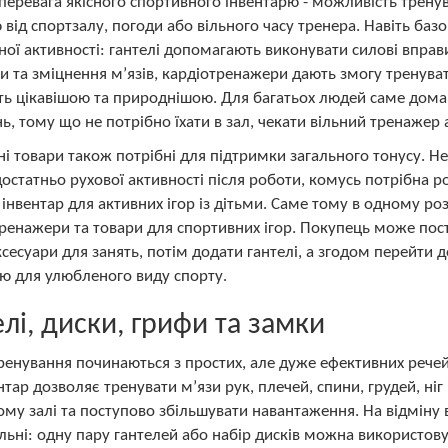
перевага якісного спортивного інвентарю - можливість трену
 від спортзалу, погоди або вільного часу тренера. Навіть баз
ної активності: гантелі допомагають виконувати силові вправ
 та зміцнення м’язів, кардіотренажери дають змогу тренувати
ть цікавішою та природнішою. Для багатьох людей саме дом
ь, тому що не потрібно їхати в зал, чекати вільний тренажер
і товари також потрібні для підтримки загального тонусу. Н
остатньо рухової активності після роботи, комусь потрібна ро
 інвентар для активних ігор із дітьми. Саме тому в одному р
тренажери та товари для спортивних ігор. Покупець може пос
ксесуари для занять, потім додати гантелі, а згодом перейти
ю для улюбленого виду спорту.
елі, диски, грифи та замки
ренування починаються з простих, але дуже ефективних речей: 
нтар дозволяє тренувати м’язи рук, плечей, спини, грудей, ніг
му залі та поступово збільшувати навантаження. На відміну в
льні: одну пару гантелей або набір дисків можна використову