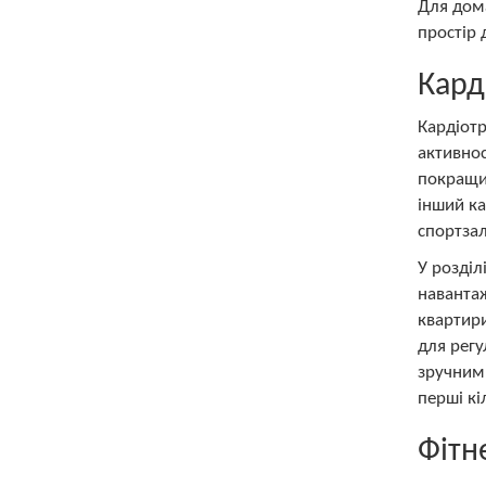
Для дома
простір 
Кард
Кардіотр
активнос
покращит
інший ка
спортзал
У розділ
навантаж
квартири
для регу
зручним,
перші кі
Фітн