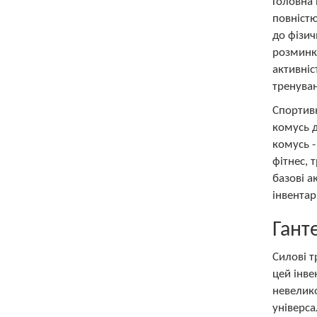
Головна 
повністю
до фізич
розминки
активніс
тренуван
Спортивн
комусь д
комусь -
фітнес, 
базові а
інвентар
Гант
Силові т
цей інве
невелико
універса