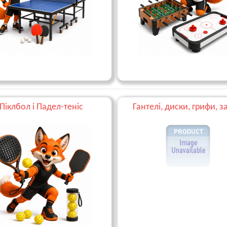
Піклбол і Падел-теніс
Гантелі, диски, грифи, 