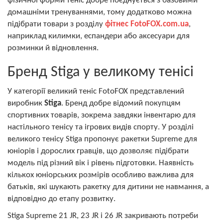
фізичної форми теніс добре поєднується з базовими
домашніми тренуваннями, тому додатково можна
підібрати товари з розділу
фітнес FotoFOX.com.ua
,
наприклад килимки, еспандери або аксесуари для
розминки й відновлення.
Бренд Stiga у великому тенісі
У категорії великий теніс FotoFOX представлений
виробник
Stiga
. Бренд добре відомий покупцям
спортивних товарів, зокрема завдяки інвентарю для
настільного тенісу та ігрових видів спорту. У розділі
великого тенісу Stiga пропонує ракетки Supreme для
юніорів і дорослих гравців, що дозволяє підібрати
модель під різний вік і рівень підготовки. Наявність
кількох юніорських розмірів особливо важлива для
батьків, які шукають ракетку для дитини не навмання, а
відповідно до етапу розвитку.
Stiga Supreme 21 JR, 23 JR і 26 JR закривають потреби