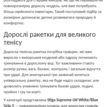
розглядають для старших юніорів, які ще не перейшли на
повнорозмірну дорослу модель, але вже потребують
більш серйозного інвентарю. Такий поступовий підбір за
розміром допомагає дитині розвиватися природно й
комфортно.
Дорослі ракетки для великого
тенісу
Доросла тенісна ракетка потрібна гравцям, які вже
виросли з юніорських моделей або одразу починають
тренування в дорослому віці. Тут важливими стають
розмір ручки, вага, баланс, контроль і загальне відчуття
при ударі. Для аматорської гри зазвичай хочеться
універсальну ракетку, яка не буде надто складною, але
дозволить упевнено тренувати базові удари, подачі,
прийом і гру на корті.
У категорії представлена
Stiga Supreme LW White/Blue
Grip 3
— повнорозмірна модель для дорослих гравців,