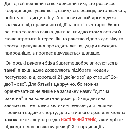
Для дітей великий теніс корисний тим, що розвиває
координацію, уважність, швидкість реакції, витривалість,
роботу ніг і дисципліну. Але позитивний досвід дуже
залежить від правильно підібраного інвентарю. Якщо
ракетка занадто важка, дитина швидко втомлюється й
може втратити інтерес. Якщо ракетка відповідає віку та
зросту, тренування проходять легше, удари виходять
природніше, а прогрес відчувається швидше.
Юніорські ракетки Stiga Supreme добре вписуються в
такий підхід, адже дозволяють підібрати модель
поступово: від коротшої 21-дюймової до старшої 26-
дюймової. Для батьків це зручно, бо можна
орієнтуватися не лише на загальну назву “дитяча
ракетка”, а на конкретний розмір. Якщо дитина
займається не тільки великим тенісом, а й іншими
ігровими видами спорту, для активного дозвілля можна
також переглянути розділ
настільний теніс
, який добре
підходить для розвитку реакції й координації у