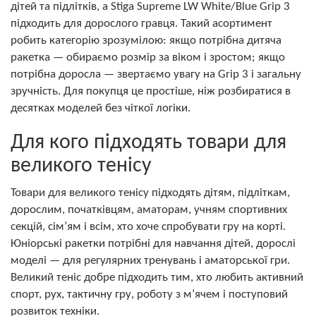
дітей та підлітків, а Stiga Supreme LW White/Blue Grip 3
підходить для дорослого гравця. Такий асортимент
робить категорію зрозумілою: якщо потрібна дитяча
ракетка — обираємо розмір за віком і зростом; якщо
потрібна доросла — звертаємо увагу на Grip 3 і загальну
зручність. Для покупця це простіше, ніж розбиратися в
десятках моделей без чіткої логіки.
Для кого підходять товари для
великого тенісу
Товари для великого тенісу підходять дітям, підліткам,
дорослим, початківцям, аматорам, учням спортивних
секцій, сім’ям і всім, хто хоче спробувати гру на корті.
Юніорські ракетки потрібні для навчання дітей, дорослі
моделі — для регулярних тренувань і аматорської гри.
Великий теніс добре підходить тим, хто любить активний
спорт, рух, тактичну гру, роботу з м’ячем і поступовий
розвиток техніки.