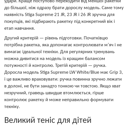
удари. Краще поступово переходити від меншої ракетки
до більшої, ніж одразу брати дорослу модель. Саме тому
наявність Stiga Supreme 21 JR, 23 JR і 26 JR зручна для
покупців, які підбирають ракетку під конкретний вік і
етап навчання.
Другий критерій — рівень підготовки. Початківцю
потрібна ракетка, яка допомагає контролювати м’яч і не
вимагає ідеальної техніки. Для регулярних тренувань
можна дивитися на модель із кращим балансом
потужності й контролю. Третій критерій — ручка.
Доросла модель Stiga Supreme LW White/Blue має Grip 3,
і це важливо враховувати: ручка повинна зручно лежати
в долоні, не бути занадто тонкою чи товстою. Якщо хват
незручний, гравець швидше втомлюється, гірше
контролює ракетку й може неправильно формувати
техніку.
Великий теніс для дітей