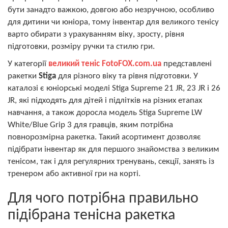
бути занадто важкою, довгою або незручною, особливо
для дитини чи юніора, тому інвентар для великого тенісу
варто обирати з урахуванням віку, зросту, рівня
підготовки, розміру ручки та стилю гри.
У категорії
великий теніс FotoFOX.com.ua
представлені
ракетки
Stiga
для різного віку та рівня підготовки. У
каталозі є юніорські моделі Stiga Supreme 21 JR, 23 JR і 26
JR, які підходять для дітей і підлітків на різних етапах
навчання, а також доросла модель Stiga Supreme LW
White/Blue Grip 3 для гравців, яким потрібна
повнорозмірна ракетка. Такий асортимент дозволяє
підібрати інвентар як для першого знайомства з великим
тенісом, так і для регулярних тренувань, секції, занять із
тренером або активної гри на корті.
Для чого потрібна правильно
підібрана тенісна ракетка