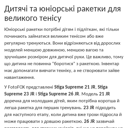
Дитячі та юніорські ракетки для
великого тенісу
Юніорські ракетки потрібні дітям і підліткам, які тільки
починають займатися великим тенісом або вже
регулярно тренуються. Вони відрізняються від дорослих
моделей меншою довжиною, меншою вагою та
зручнішим розміром для дитячої руки. Це важливо, тому
що дитина не повинна “боротися” з ракеткою. Інвентар
має допомагати вивчати техніку, а не створювати зайве
навантаження.
У FotoFOX представлені
Stiga Supreme 21 JR
,
Stiga
Supreme 23 JR
і
Stiga Supreme 26 JR
. Модель
21 JR
доречна для молодших дітей, яким потрібна коротша й
легша ракетка для перших тренувань.
23 JR
підходить
для наступного етапу, коли дитина вже трохи підросла й
може працювати з довшою ракеткою.
26 JR
зазвичай