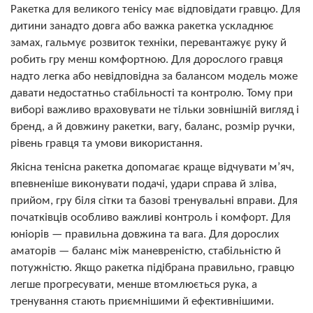
Ракетка для великого тенісу має відповідати гравцю. Для
дитини занадто довга або важка ракетка ускладнює
замах, гальмує розвиток техніки, перевантажує руку й
робить гру менш комфортною. Для дорослого гравця
надто легка або невідповідна за балансом модель може
давати недостатньо стабільності та контролю. Тому при
виборі важливо враховувати не тільки зовнішній вигляд і
бренд, а й довжину ракетки, вагу, баланс, розмір ручки,
рівень гравця та умови використання.
Якісна тенісна ракетка допомагає краще відчувати м’яч,
впевненіше виконувати подачі, удари справа й зліва,
прийом, гру біля сітки та базові тренувальні вправи. Для
початківців особливо важливі контроль і комфорт. Для
юніорів — правильна довжина та вага. Для дорослих
аматорів — баланс між маневреністю, стабільністю й
потужністю. Якщо ракетка підібрана правильно, гравцю
легше прогресувати, менше втомлюється рука, а
тренування стають приємнішими й ефективнішими.