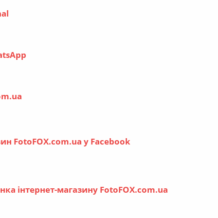
nal
atsApp
om.ua
зин FotoFOX.com.ua у Facebook
інка інтернет-магазину FotoFOX.com.ua