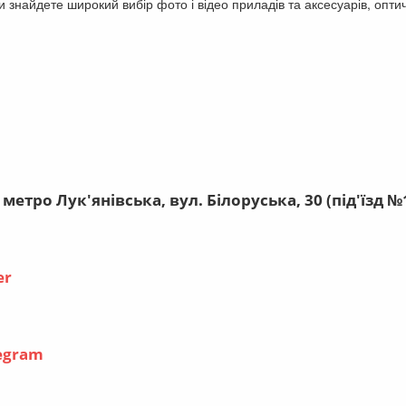
и знайдете широкий вибір фото і відео приладів та аксесуарів, опти
.
 метро Лук'янівська, вул. Білоруська, 30 (під'їзд №1
er
egram