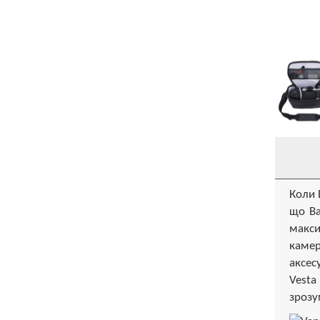
Коли 
що Ва
макси
камер
аксес
Vesta
зрозу