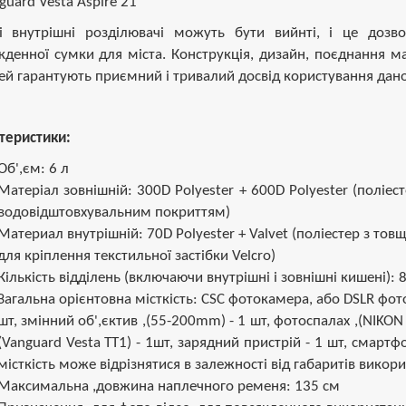
і внутрішні розділювачі можуть бути вийнті, і це дозв
кденної сумки для міста. Конструкція, дизайн, поєднання мат
ей гарантують приємний і тривалий досвід користування дан
теристики:
Об',єм: 6 л
Матеріал зовнішній: 300D Polyester + 600D Polyester (поліе
водовідштовхувальним покриттям)
Материал внутрішній: 70D Polyester + Valvet (поліестер з то
для кріплення текстильної застібки Velcro)
Кількість відділень (включаючи внутрішні і зовнішні кишені): 
Загальна орієнтовна місткість: CSC фотокамера, або DSLR фот
шт, змінний об',єктив ,(55-200mm) - 1 шт, фотоспалах ,(NIKO
(Vanguard Vesta TT1) - 1шт, зарядний пристрій - 1 шт, смартфо
місткість може відрізнятися в залежності від габаритів вико
Максимальна ,довжина наплечного ременя: 135 см