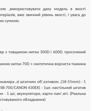
оляє ,використовувати дану модель в якості
еріалів, вже звичний рівень якості, і увага до
ою сумкою.
стер з товщиною нитки 300D і 600D, просочений
вщиною нитки 70D + синтетична ворсиста тканина
8
окамера ,зі штатним об',єктивом ,(18-55mm) - 1
N SB-700/CANON 430EX) - 1шт, настільний штатив
н - 1 шт, акумулятори, карти пам',яті. (Реальна
ристовуваного обладнання)