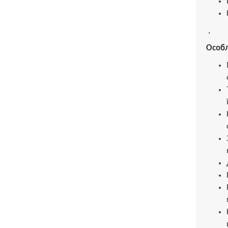
,
Особл