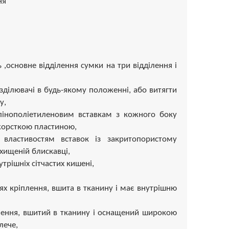
ня
 ,основне відділення сумки на три відділення і
озділювачі в будь-якому положенні, або витягти
у,
 пінополіетиленовим вставкам з кожного боку
жорсткою пластиною,
властивостям вставок із закритопористому
хищеній блискавці,
утрішніх сітчастих кишені,
ях кріплення, вшита в тканину і має внутрішню
лення, вшитий в тканину і оснащений широкою
лече,