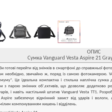
ОПИС
Сумка Vanguard Vesta Aspire 21 Gray
Ви готові перейти від знімків в смартфоні до справжньої фотог
м необхідно, звичайно ж, поряд із самою фотокамерою. Ve
муму". Це ідеальна компактна і стильна наплічна сумка 
и з парою змінних об',єктивів, що дозволяє додатково роз
уарів, і навіть настільний штатив Vanguard Vesta TT1. Роз
 Aspire забезпечує відмінний захист від ударів і вологи,
мілим компонуванням кишень і відділень.