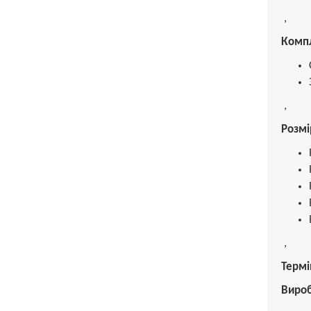
,
Компл
,
Розмір
,
Термін
Виро