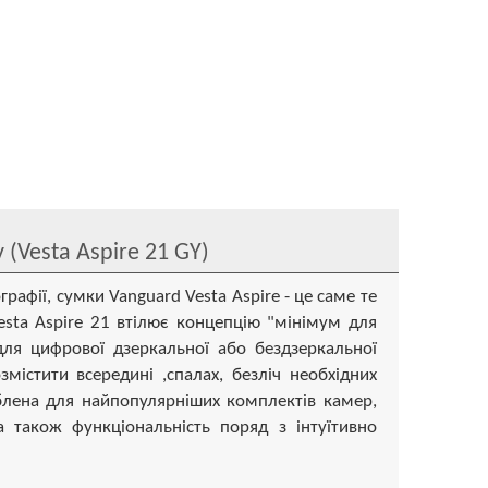
 (Vesta Aspire 21 GY)
рафії, сумки Vanguard Vesta Aspire - це саме те
sta Aspire 21 втілює концепцію "мінімум для
для цифрової дзеркальної або бездзеркальної
містити всередині ,спалах, безліч необхідних
роблена для найпопулярніших комплектів камер,
 а також функціональність поряд з інтуїтивно