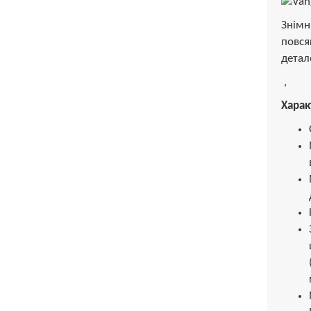
Знімн
повся
детал
,
Харак