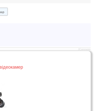
вар
JComments
 відеокамер