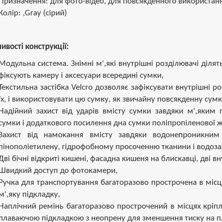
Призначення: для фото-відео, для повсякденного використан
Колір: ,Gray (сірий)
ивості конструкції:
Модульна система. Знімні м',які внутрішні розділювачі ділять
фіксують камеру і аксесуари всередині сумки,
Текстильна застібка Velcro дозволяє зафіксувати внутрішні р
їх, і використовувати цю сумку, як звичайну повсякденну сумк
Надійний захист від ударів вмісту сумки завдяки м',яким
сумки і додаткового посилення дна сумки поліпропіленової 
Захист від намокання вмісту завдяки водонепроникним 
пінополіетилену, гідрофобному просоченню тканини і водоза
Дві бічні відкриті кишені, фасадна кишеня на блискавці, дві вн
Швидкий доступ до фотокамери,
Ручка для транспортування багаторазово прострочена в місц
м',яку підкладку,
Наплічний ремінь багаторазово прострочений в місцях кріп
плаваючою підкладкою з неопрену для зменшення тиску на п