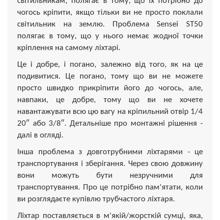
світильникам, полягає в тому, що їх потрібно до
чогось кріпити, якщо тільки ви не просто поклали
світильник на землю. Проблема Sensei ST50
полягає в тому, що у нього немає жодної точки
кріплення на самому ліхтарі.
Це і добре, і погано, залежно від того, як на це
подивитися. Це погано, тому що ви не можете
просто швидко прикріпити його до чогось, але,
навпаки, це добре, тому що ви не хочете
навантажувати всю цю вагу на кріпильний отвір 1/4
20″ або 3/8″. Детальніше про монтажні рішення -
далі в огляді.
Інша проблема з довготрубними ліхтарями - це
транспортування і зберігання. Через свою довжину
вони можуть бути незручними для
транспортування. Про це потрібно пам'ятати, коли
ви розглядаєте купівлю трубчастого ліхтаря.
Ліхтар поставляється в м'якій/жорсткій сумці, яка,