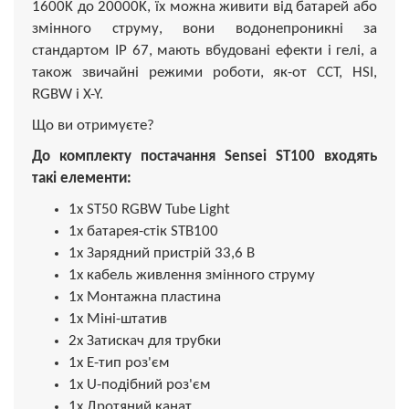
1600K до 20000K, їх можна живити від батарей або
змінного струму, вони водонепроникні за
стандартом IP 67, мають вбудовані ефекти і гелі, а
також звичайні режими роботи, як-от CCT, HSI,
RGBW і X-Y.
Що ви отримуєте?
До комплекту постачання Sensei ST100 входять
такі елементи:
1x ST50 RGBW Tube Light
1x батарея-стік STB100
1x Зарядний пристрій 33,6 В
1x кабель живлення змінного струму
1x Монтажна пластина
1x Міні-штатив
2x Затискач для трубки
1x E-тип роз'єм
1x U-подібний роз'єм
1x Дротяний канат