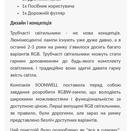
1x Посібник користувача
1x Дорожній футляр
Дизайн і концепція
Трубчасті світильники - не нова концепція.
Люмінесцентні лампи існують уже дуже давно, а в
останні 2-3 роки на ринку з'явилося досить багато
варіантів RGB. Трубчасті світильники можуть стати
гарним доповненням до будь-якого комплекту
освітлення, і традиційно вони здатні давати гарну
якість світла.
Компанія SOONWELL поставила перед собою
завдання розробити RGBW-лампи, що володіють
широкими можливостями і функціональністю за
доступною ціною. Перші випущені RGB світильники,
як правило, були дорогими, але зараз на ринку
представлено безліч доступних варіантів.
Цей пристрій було розроблено як "все в одному",