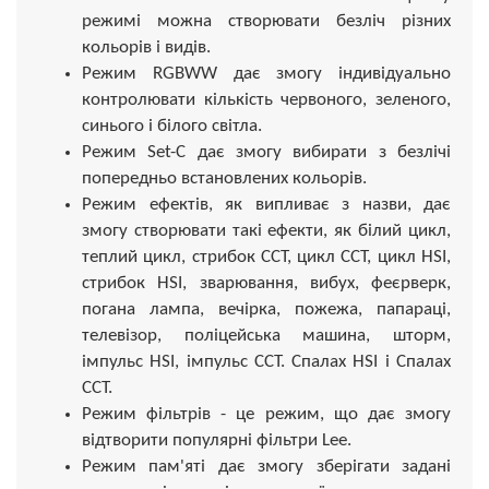
режимі можна створювати безліч різних
кольорів і видів.
Режим RGBWW дає змогу індивідуально
контролювати кількість червоного, зеленого,
синього і білого світла.
Режим Set-C дає змогу вибирати з безлічі
попередньо встановлених кольорів.
Режим ефектів, як випливає з назви, дає
змогу створювати такі ефекти, як білий цикл,
теплий цикл, стрибок CCT, цикл CCT, цикл HSI,
стрибок HSI, зварювання, вибух, феєрверк,
погана лампа, вечірка, пожежа, папараці,
телевізор, поліцейська машина, шторм,
імпульс HSI, імпульс CCT. Спалах HSI і Спалах
CCT.
Режим фільтрів - це режим, що дає змогу
відтворити популярні фільтри Lee.
Режим пам'яті дає змогу зберігати задані