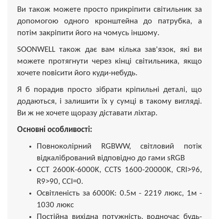
Ви також можете просто прикріпити світильник за
допомогою одного кронштейна до патрубка, а
потім закріпити його на чомусь іншому.
SOONWELL також дає вам кілька зав'язок, які ви
можете протягнути через кінці світильника, якщо
хочете повісити його куди-небудь.
Я б порадив просто зібрати кріпильні деталі, що
додаються, і залишити їх у сумці в такому вигляді.
Ви ж не хочете щоразу діставати ліхтар.
Основні особливості:
Повноколірний RGBWW, світловий потік
відкалібрований відповідно до гами sRGB
CCT 2600K-6000K, CCTS 1600-20000K, CRI>96,
R9>90, CCI=0.
Освітленість за 6000К: 0.5м - 2219 люкс, 1м -
1030 люкс
Постійна вихідна потужність, водночас будь-