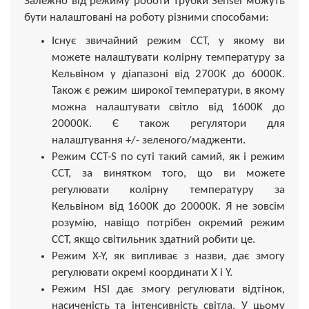
Залежно від режиму роботи трубки Sensei можуть
бути налаштовані на роботу різними способами:
Існує звичайний режим CCT, у якому ви
можете налаштувати колірну температуру за
Кельвіном у діапазоні від 2700K до 6000K.
Також є режим широкої температури, в якому
можна налаштувати світло від 1600K до
20000K. Є також регулятори для
налаштування +/- зеленого/мадженти.
Режим CCT-S по суті такий самий, як і режим
CCT, за винятком того, що ви можете
регулювати колірну температуру за
Кельвіном від 1600K до 20000K. Я не зовсім
розумію, навіщо потрібен окремий режим
CCT, якщо світильник здатний робити це.
Режим X-Y, як випливає з назви, дає змогу
регулювати окремі координати X і Y.
Режим HSI дає змогу регулювати відтінок,
насиченість та інтенсивність світла. У цьому