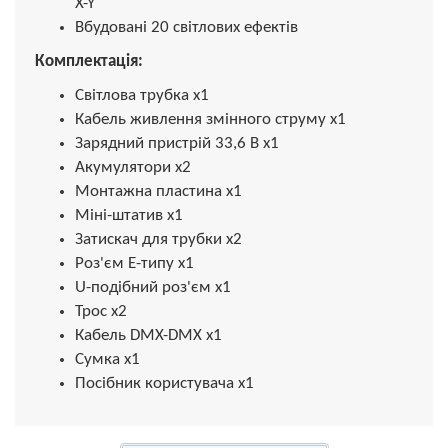
X-Y
Вбудовані 20 світлових ефектів
Комплектація:
Світлова трубка x1
Кабель живлення змінного струму x1
Зарядний пристрій 33,6 В x1
Акумулятори x2
Монтажна пластина x1
Міні-штатив x1
Затискач для трубки x2
Роз'єм E-типу x1
U-подібний роз'єм x1
Трос x2
Кабель DMX-DMX x1
Сумка х1
Посібник користувача x1