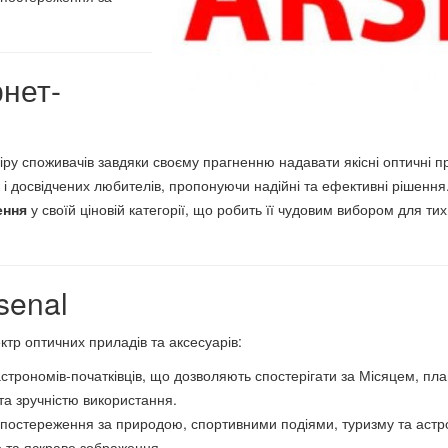
рнет-
іру споживачів завдяки своєму прагненню надавати якісні оптичні 
ак і досвідчених любителів, пропонуючи надійні та ефективні рішенн
ення
у своїй ціновій категорії, що робить її чудовим вибором для тих,
senal
тр оптичних приладів та аксесуарів:
 астрономів-початківців, що дозволяють спостерігати за Місяцем, п
а зручністю використання.
 спостереження за природою, спортивними подіями, туризму та астр
е та яскраве зображення.