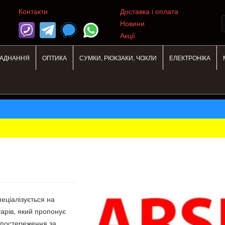
Контакти
Доставка і оплата
Новини
Акції
ЛАДНАННЯ
ОПТИКА
СУМКИ, РЮКЗАКИ, ЧОХЛИ
ЕЛЕКТРОНІКА
еціалізується на
уарів, який пропонує
 спостереження за