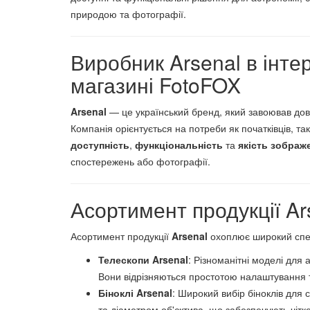
природою та фотографії.
Виробник Arsenal в інте
магазині FotoFOX
Arsenal
— це український бренд, який завоював дов
Компанія орієнтується на потреби як початківців, т
доступність
,
функціональність
та
якість зображ
спостережень або фотографії.
Асортимент продукції Ar
Асортимент продукції
Arsenal
охоплює широкий спек
Телескопи Arsenal
: Різноманітні моделі для
Вони відрізняються простотою налаштування т
Біноклі Arsenal
: Широкий вибір біноклів для
та діаметром об'єктива, що забезпечують чітк