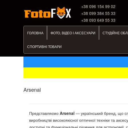
+38 ‎096 154 99 02
+38 099 384 55 33
+38 093 649 55 33
ГОЛОВНА
ФОТО, ВІДЕО І АКСЕСУАРИ
СТУДІЙНЕ ОБ
СПОРТИВНІ ТОВАРИ
Arsenal
Представляємо
Arsenal
— український бренд, що сп
виробництві високоякісної оптичної техніки та аксес
доступні та функціональні рішення для астрономії,