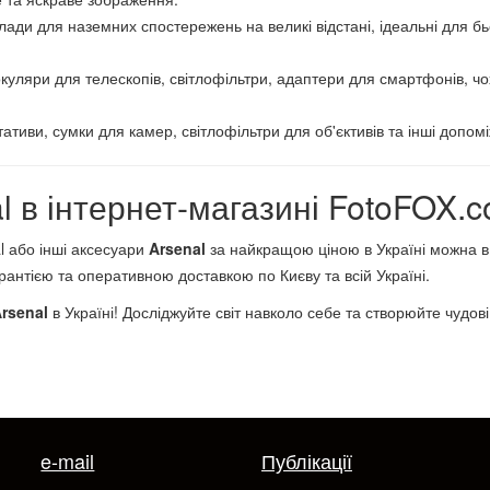
илади для наземних спостережень на великі відстані, ідеальні для б
куляри для телескопів, світлофільтри, адаптери для смартфонів, 
ативи, сумки для камер, світлофільтри для об'єктивів та інші допом
l в інтернет-магазині FotoFOX.
al або інші аксесуари
Arsenal
за найкращою ціною в Україні можна в
рантією та оперативною доставкою по Києву та всій Україні.
rsenal
в Україні! Досліджуйте світ навколо себе та створюйте чудов
e-mail
Публікації