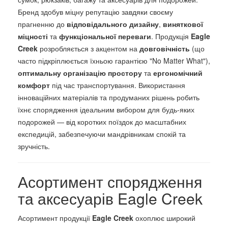
Бренд здобув міцну репутацію завдяки своєму
прагненню до
відповідального дизайну
,
виняткової
міцності
та
функціональної переваги
. Продукція
Eagle
Creek
розробляється з акцентом на
довговічність
(що
часто підкріплюється їхньою гарантією "No Matter What"),
оптимальну організацію простору
та
ергономічний
комфорт
під час транспортування. Використання
інноваційних матеріалів та продуманих рішень робить
їхнє спорядження ідеальним вибором для будь-яких
подорожей — від коротких поїздок до масштабних
експедицій, забезпечуючи мандрівникам спокій та
зручність.
Асортимент спорядження
та аксесуарів Eagle Creek
Асортимент продукції
Eagle Creek
охоплює широкий