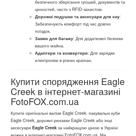
безпечного зберігання грошей, документів та
цінностей, часто з RFID-захистом.
Дорожні подушки та аксесуари для сну
:
Забезпечують комфорт під час довгих
поїздок.
Замки для багажу
: Для додаткової безпеки
вашого майна.
Адаптери та конвертери
: Для зарядки
електроніки в різних країнах.
Купити спорядження Eagle
Creek в інтернет-магазині
FotoFOX.com.ua
Купити оригінальні валізи Eagle Creek, пакувальні куби
Eagle Creek, дорожні рюкзаки Eagle Creek або інші
аксесуари
Eagle Creek
за найкращою ціною в Україні
можна в інтернет-магазині FotoFOX.com.ua. Ми