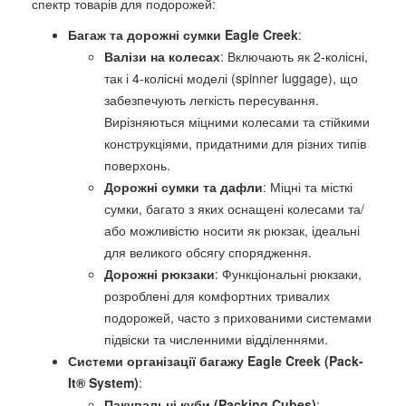
спектр товарів для подорожей:
Багаж та дорожні сумки Eagle Creek
:
Валізи на колесах
: Включають як 2-колісні,
так і 4-колісні моделі (spinner luggage), що
забезпечують легкість пересування.
Вирізняються міцними колесами та стійкими
конструкціями, придатними для різних типів
поверхонь.
Дорожні сумки та дафли
: Міцні та місткі
сумки, багато з яких оснащені колесами та/
або можливістю носити як рюкзак, ідеальні
для великого обсягу спорядження.
Дорожні рюкзаки
: Функціональні рюкзаки,
розроблені для комфортних тривалих
подорожей, часто з прихованими системами
підвіски та численними відділеннями.
Системи організації багажу Eagle Creek (Pack-
It® System)
:
Пакувальні куби (Packing Cubes)
: