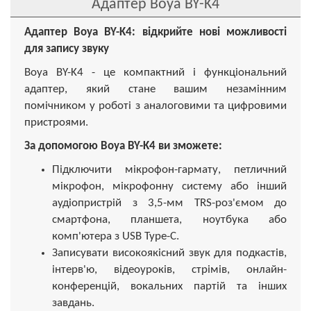
Адаптер Boya BY-K4
Адаптер Boya BY-K4: відкрийте нові можливості
для запису звуку
Boya BY-K4 - це компактний і функціональний
адаптер, який стане вашим незамінним
помічником у роботі з аналоговими та цифровими
пристроями.
За допомогою Boya BY-K4 ви зможете:
Підключити мікрофон-гармату, петличний
мікрофон, мікрофонну систему або інший
аудіопристрій з 3,5-мм TRS-роз'ємом до
смартфона, планшета, ноутбука або
комп'ютера з USB Type-C.
Записувати високоякісний звук для подкастів,
інтерв'ю, відеоуроків, стрімів, онлайн-
конференцій, вокальних партій та інших
завдань.