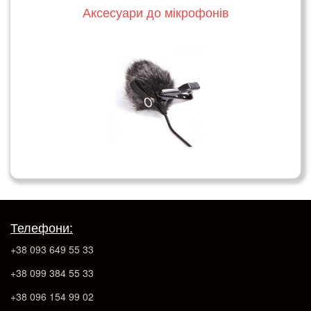
Аксесуари до мікрофонів
Телефони:
+38 093 649 55 33
+38 099 384 55 33
+38 096 154 99 02