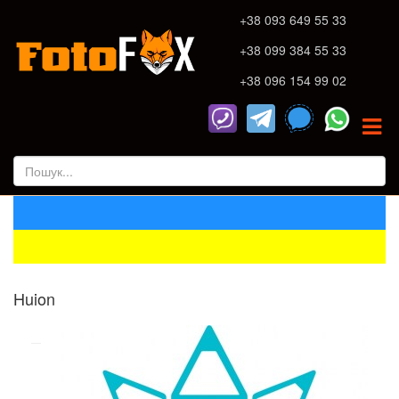
+38 093 649 55 33
+38 099 384 55 33
+38 096 154 99 02
Huion