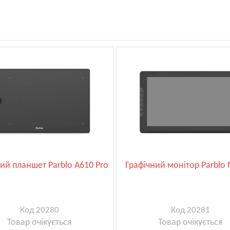
ий планшет Parblo A610 Pro
Графічний монітор Parblo
Код 20280
Код 20281
Товар очікується
Товар очікується