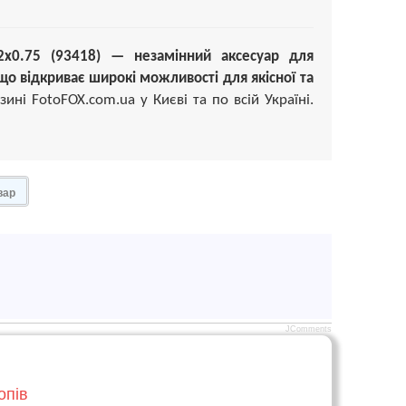
2x0.75 (93418) — незамінний аксесуар для
що відкриває широкі можливості для якісної та
зині FotoFOX.com.ua у Києві та по всій Україні.
вар
JComments
опів