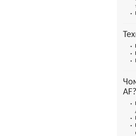
Тех
Чом
AF