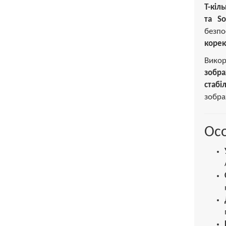
Т-кіл
та So
безпо
корек
Викор
зобра
стабі
зобра
Осо