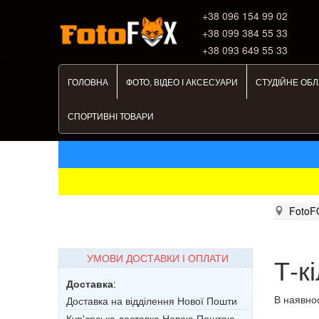
+38 ‎096 154 99 02
+38 099 384 55 33
+38 093 649 55 33
ГОЛОВНА
ФОТО, ВІДЕО І АКСЕСУАРИ
СТУДІЙНЕ ОБ
СПОРТИВНІ ТОВАРИ
FotoF
УМОВИ ДОСТАВКИ І ОПЛАТИ
Т-к
Доставка
:
В наявнос
Доставка на відділення Нової Пошти
Кур'єрська доставка Новою Поштою