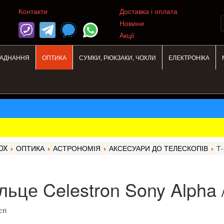
Контакти
Доставка і оплата
Новини
Акції
ЛАДНАННЯ
ОПТИКА
СУМКИ, РЮКЗАКИ, ЧОХЛИ
ЕЛЕКТРОНІКА
OX
ОПТИКА
АСТРОНОМІЯ
АКСЕСУАРИ ДО ТЕЛЕСКОПІВ
Т-
ільце Celestron Sony Alpha 
ті