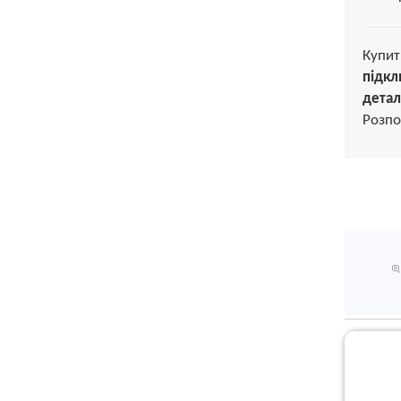
Купи
підкл
детал
Розпо