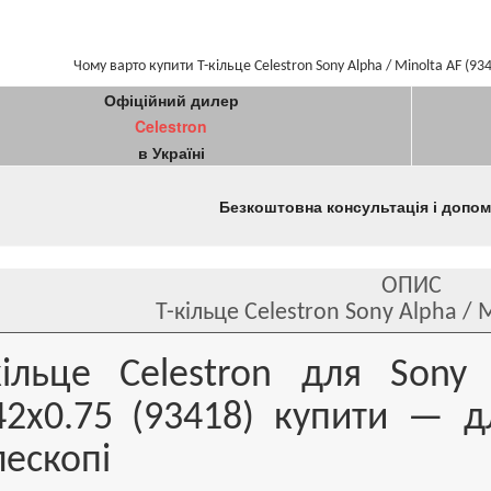
Чому варто купити Т-кільце Celestron Sony Alpha / Minolta AF (93
Офіційний дилер
Celestron
в Україні
Безкоштовна консультація і допо
ОПИС
Т-кільце Celestron Sony Alpha / 
кільце Celestron для Sony
2x0.75 (93418) купити — дл
лескопі