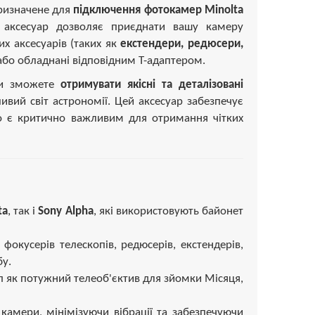
ризначене для
підключення фотокамер Minolta
 аксесуар дозволяє приєднати вашу камеру
х аксесуарів (таких як
екстендери, редюсери,
бо обладнані відповідним Т-адаптером.
 ви зможете
отримувати якісні та деталізовані
вий світ астрономії. Цей аксесуар забезпечує
 є критично важливим для отримання чітких
ta
, так і
Sony Alpha
, які використовують байонет
фокусерів телескопів, редюсерів, екстендерів,
бу.
 як потужний телеоб'єктив для зйомки Місяця,
камери, мінімізуючи вібрації та забезпечуючи