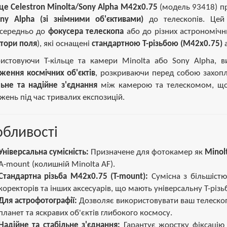
ьце Celestron Minolta/Sony Alpha M42x0.75
(модель 93418) п
ny Alpha (зі знімними об'єктивами)
до телескопів. Цей
середньо до
фокусера телескопа
або до різних астрономічни
тори поля
), які оснащені
стандартною T-різьбою (M42x0.75)
а
истовуючи Т-кільце та камери Minolta або Sony Alpha,
ження космічних об'єктів
, розкриваючи перед собою захопли
льне та надійне з'єднання
між камерою та телескомом, що
жень під час тривалих експозицій.
бливості
Універсальна сумісність:
Призначене для фотокамер як
Minol
A-mount (колишній Minolta AF).
Стандартна різьба М42x0.75 (T-mount):
Сумісна з більшістю 
коректорів та інших аксесуарів, що мають універсальну Т-різь
Для астрофотографії:
Дозволяє використовувати ваш телескоп
планет та яскравих об'єктів глибокого космосу.
Надійне та стабільне з'єднання:
Гарантує жорстку фіксацію 