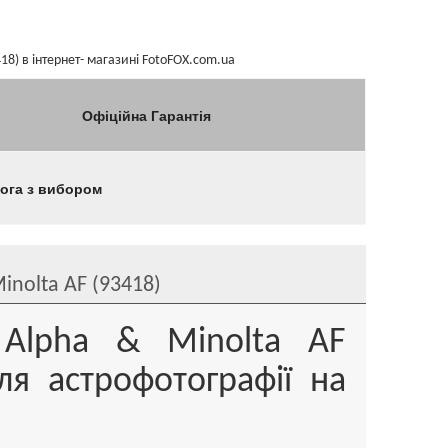
418) в інтернет- магазині FotoFOX.com.ua
Офіційна Гарантія
мога з вибором
Minolta AF (93418)
 Alpha & Minolta AF
я астрофотографії на