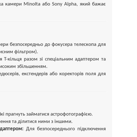
ка камери Minolta або Sony Alpha, який бажає
ри безпосередньо до фокусера телескопа для
хисним фільтром).
 Т-кільця разом зі спеціальним адаптером та
високим збільшенням.
юсерів, екстендерів або коректорів поля для
кі прагнуть займатися астрофотографією.
ження та ділитися ними з іншими.
адаптером:
Для безпосереднього підключення