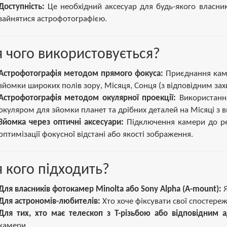
Доступність:
Це необхідний аксесуар для будь-якого власни
зайнятися астрофотографією.
 чого використовується?
Астрофотографія методом прямого фокуса:
Приєднання каме
зйомки широких полів зору, Місяця, Сонця (з відповідним за
Астрофотографія методом окулярної проекції:
Використання
окуляром для зйомки планет та дрібних деталей на Місяці з 
Зйомка через оптичні аксесуари:
Підключення камери до ред
оптимізації фокусної відстані або якості зображення.
 кого підходить?
Для власників фотокамер Minolta або Sony Alpha (A-mount):
Я
Для астрономів-любителів:
Хто хоче фіксувати свої спостере
Для тих, хто має телескоп з Т-різьбою або відповідним 
камери.