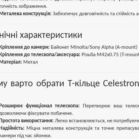
точність зображення.
Металева конструкція:
Забезпечує довговічність та стійкість 
нічні характеристики
Кріплення до камери:
Байонет Minolta/Sony Alpha (A-mount)
Кріплення до телескопа/аксесуара:
Різьба М42x0.75 (T-mount
Матеріал:
Метал
у варто обрати Т-кільце Celestro
?
Розширює функціонал телескопа:
Перетворює ваш телеско
дозволяючи фіксувати побачене.
Простота використання:
Легко встановлюється, не потребуюч
Надійність:
Міцна металева конструкція та точне припасува
камери під час зйомки.