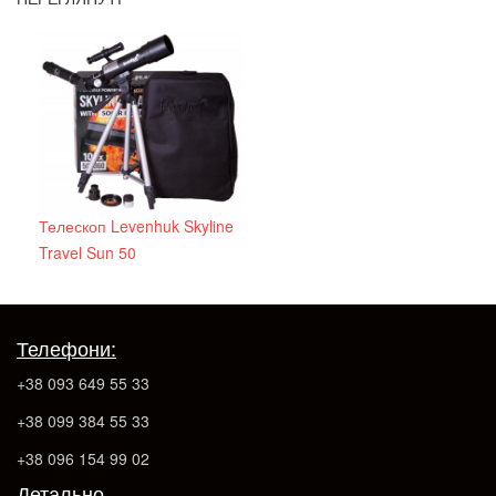
Телескоп Levenhuk Skyline
Travel Sun 50
Телефони:
+38 093 649 55 33
+38 099 384 55 33
+38 096 154 99 02
Детально