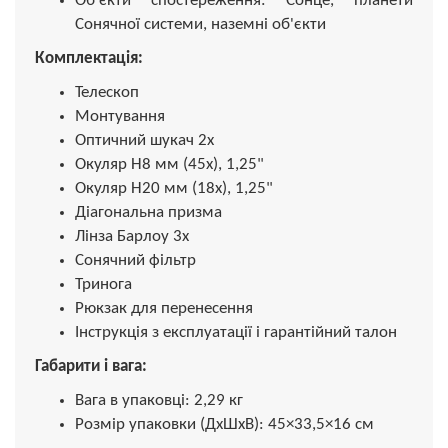
Об'єкти спостереження: Сонце, планети
Сонячної системи, наземні об'єкти
Комплектація:
Телескоп
Монтування
Оптичний шукач 2х
Окуляр H8 мм (45x), 1,25"
Окуляр H20 мм (18x), 1,25"
Діагональна призма
Лінза Барлоу 3х
Сонячний фільтр
Тринога
Рюкзак для перенесення
Інструкція з експлуатації і гарантійний талон
Габарити і вага:
Вага в упаковці: 2,29 кг
Розмір упаковки (ДхШхВ): 45×33,5×16 см