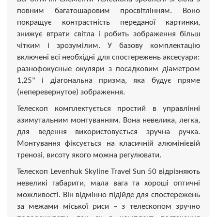
повним багатошаровим просвітлінням. Воно
покращує контрастність переданої картинки,
знижує втрати світла і робить зображення більш
чітким і зрозумілим. У базову комплектацію
включені всі необхідні для спостережень аксесуари:
разнофокусные окуляри з посадковим діаметром
1,25" і діагональна призма, яка будує пряме
(неперевернутое) зображення.
Телескоп комплектується простий в управлінні
азимутальним монтуванням. Вона невелика, легка,
для ведення використовується зручна ручка.
Монтування фіксується на класичній алюмінієвій
тренозі, висоту якого можна регулювати.
Телескоп Levenhuk Skyline Travel Sun 50 відрізняють
невеликі габарити, мала вага та хороші оптичні
можливості. Він відмінно підійде для спостережень
за межами міської риси – з телескопом зручно