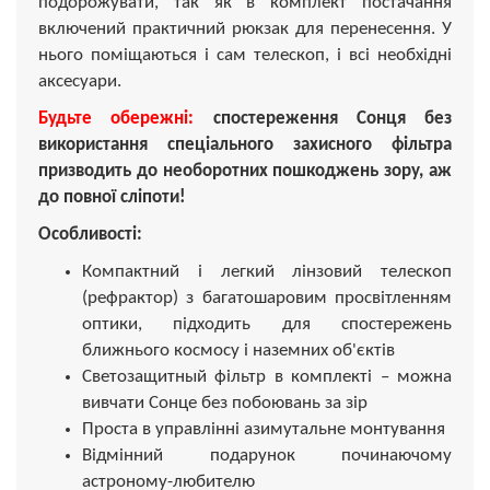
подорожувати, так як в комплект постачання
включений практичний рюкзак для перенесення. У
нього поміщаються і сам телескоп, і всі необхідні
аксесуари.
Будьте обережні:
спостереження Сонця без
використання спеціального захисного фільтра
призводить до необоротних пошкоджень зору, аж
до повної сліпоти!
Особливості:
Компактний і легкий лінзовий телескоп
(рефрактор) з багатошаровим просвітленням
оптики, підходить для спостережень
ближнього космосу і наземних об'єктів
Светозащитный фільтр в комплекті – можна
вивчати Сонце без побоювань за зір
Проста в управлінні азимутальне монтування
Відмінний подарунок починаючому
астроному-любителю