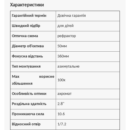
Характеристики
Гарантійний термін
Довічна гарантія
Швидкий підбір
для дітей
Оптична схема
рефрактор
Діаметр об'єктива
50мм
Фокусна відстань
360мм
Тип монтування
азимутальне
Max корисне
100х
збільшення
Особливість оптики
ахромат
Роздільна здатність
2.8"
Проникаюча сила
10.6
Відносний отвір
1/7.2