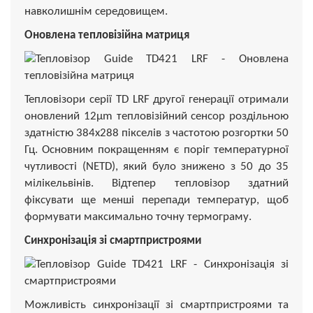
навколишнім середовищем.
Оновлена тепловізійна матриця
Тепловізори серії TD LRF другої генерації отримали
оновлений 12µm тепловізійний сенсор роздільною
здатністю 384х288 пікселів з частотою розгортки 50
Гц. Основним покращенням є поріг температурної
чутливості (NETD), який було знижено з 50 до 35
мілікельвінів. Відтепер тепловізор здатний
фіксувати ще менші перепади температур, щоб
формувати максимально точну термограму.
Синхронізація зі смартпристроями
Можливість синхронізації зі смартпристроями та