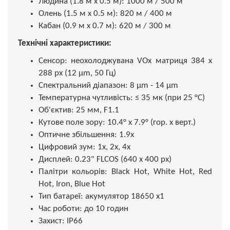
Людина (1.8 м х 0.5 м): 1000 м / 500 м
Олень (1.5 м х 0.5 м): 820 м / 400 м
Кабан (0.9 м х 0.7 м): 620 м / 300 м
Технічні характеристики:
Сенсор: неохолоджувана VOx матриця 384 х
288 px (12 µm, 50 Гц)
Спектральний діапазон: 8 μm - 14 μm
Температурна чутливість: ≤ 35 мк (при 25 °C)
Об'єктив: 25 мм, F1.1
Кутове поле зору: 10.4° x 7.9° (гор. x верт.)
Оптичне збільшення: 1.9x
Цифровий зум: 1x, 2x, 4x
Дисплей: 0.23" FLCOS (640 x 400 px)
Палітри кольорів: Black Hot, White Hot, Red
Hot, Iron, Blue Hot
Тип батареї: акумулятор 18650 x1
Час роботи: до 10 годин
Захист: IP66