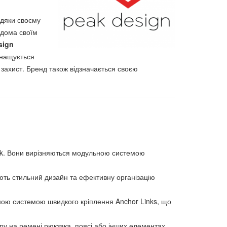
вдяки своєму
ідома своїм
sign
снащується
захист. Бренд також відзначається своєю
ack. Вони вирізняються модульною системою
нують стильний дизайн та ефективну організацію
кальною системою швидкого кріплення Anchor Links, що
еру на ремені рюкзака, поясі або інших елементах