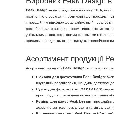
Виробник Peak Design в 
Peak Design
— це бренд, заснований у США, який шв
прагненню створювати продумані та універсальні рі
інноваційним підходом до дизайну, який поєднує мін
розробляється з використанням високоякісних матер
унікальними запатентованими системами кріплення,
прихильністю до сталого розвитку та екологічного в
Асортимент продукції P
Асортимент продукції
Peak Design
охоплює комплек
Рюкзаки для фототехніки Peak Design
: вкл
внутрішніх розділювачів, швидким доступом д
Сумки для фототехніки Peak Design
: ліній
простору для повсякденного використання або
Ремінці для камер Peak Design
: інноваційні
дозволяє миттєво приєднувати та від'єднуват
Кріплення для камер Peak Design (Capture)