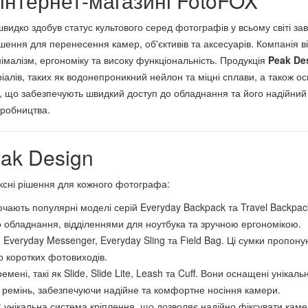
інтернет-магазині FotoFOX
идко здобув статус культового серед фотографів у всьому світі за
шення для перенесення камер, об'єктивів та аксесуарів. Компанія в
імалізм, ергономіку та високу функціональність. Продукція
Peak De
іалів, таких як водонепроникний нейлон та міцні сплави, а також о
 що забезпечують швидкий доступ до обладнання та його надійний 
иробництва.
eak Design
сні рішення для кожного фотографа:
ючають популярні моделі серій Everyday Backpack та Travel Backp
о обладнання, відділеннями для ноутбука та зручною ергономікою.
ки Everyday Messenger, Everyday Sling та Field Bag. Ці сумки пропо
 коротких фотовиходів.
 ремені, такі як Slide, Slide Lite, Leash та Cuff. Вони оснащені уні
и ремінь, забезпечуючи надійне та комфортне носіння камери.
: унікальна система кріплення, що дозволяє надійно фіксувати кам