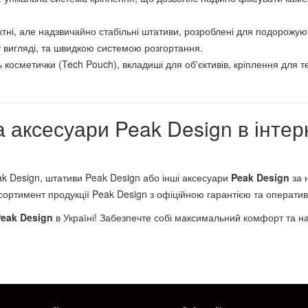
ктні, але надзвичайно стабільні штативи, розроблені для подорожу
у вигляді, та швидкою системою розгортання.
 косметички (Tech Pouch), вкладиші для об'єктивів, кріплення для т
а аксесуари Peak Design в інтер
ak Design, штативи Peak Design або інші аксесуари
Peak Design
за 
ртимент продукції Peak Design з офіційною гарантією та оперативн
eak Design
в Україні! Забезпечте собі максимальний комфорт та над