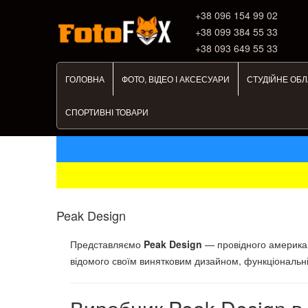
+38 ‎096 154 99 02
+38 099 384 55 33
+38 093 649 55 33
ГОЛОВНА
ФОТО, ВІДЕО І АКСЕСУАРИ
СТУДІЙНЕ ОБ
СПОРТИВНІ ТОВАРИ
Peak Design
Представляємо
Peak Design
— провідного американ
відомого своїм винятковим дизайном, функціональні