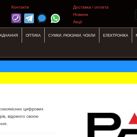
Контакти
Доставка і оплата
Новини
Акції
ЛАДНАННЯ
ОПТИКА
СУМКИ, РЮКЗАКИ, ЧОХЛИ
ЕЛЕКТРОНІКА
сокоякісних цифрових
рів, відомого своєю
ння.