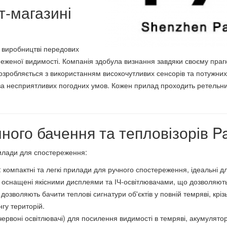
т-магазині
а виробництві передових
женої видимості. Компанія здобула визнання завдяки своєму прагне
зробляється з використанням високочутливих сенсорів та потужних 
 за несприятливих погодних умов. Кожен прилад проходить ретельний
ного бачення та тепловізорів P
илади для спостереження:
: компактні та легкі прилади для ручного спостереження, ідеальні д
снащені якісними дисплеями та ІЧ-освітлювачами, що дозволяють ба
 дозволяють бачити теплові сигнатури об'єктів у повній темряві, крі
гу територій.
ачервоні освітлювачі) для посилення видимості в темряві, акумулятор