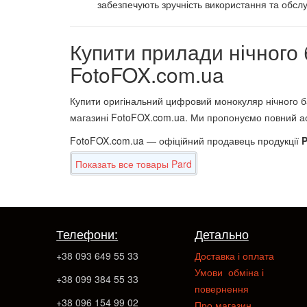
забезпечують зручність використання та обсл
Купити прилади нічного 
FotoFOX.com.ua
Купити оригінальний цифровий монокуляр нічного б
магазині FotoFOX.com.ua. Ми пропонуємо повний асо
FotoFOX.com.ua — офіційний продавець продукції
P
Показать все товары Pard
Телефони:
Детально
+38 093 649 55 33
Доставка і оплата
Умови обміна і
+38 099 384 55 33
повернення
+38 096 154 99 02
Про магазин