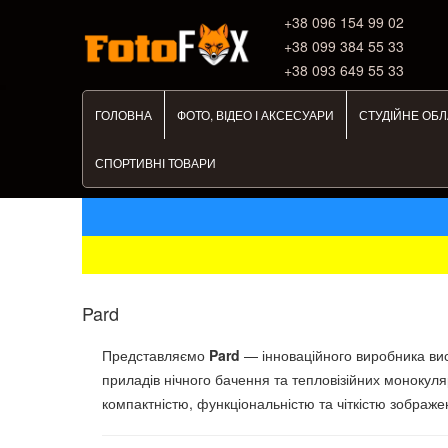
+38 ‎096 154 99 02
+38 099 384 55 33
+38 093 649 55 33
ГОЛОВНА
ФОТО, ВІДЕО І АКСЕСУАРИ
СТУДІЙНЕ ОБ
СПОРТИВНІ ТОВАРИ
Pard
Представляємо
Pard
— інноваційного виробника ви
приладів нічного бачення та тепловізійних монокуля
компактністю, функціональністю та чіткістю зображе