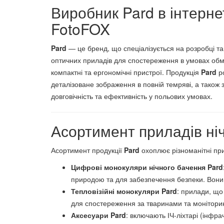
Виробник Pard в інтерне
FotoFOX
Pard
— це бренд, що спеціалізується на розробці т
оптичних приладів для спостереження в умовах обме
компактні та ергономічні пристрої. Продукція
Pard
ро
деталізоване зображення в повній темряві, а також
довговічність та ефективність у польових умовах.
Асортимент приладів ніч
Асортимент продукції
Pard
охоплює різноманітні пр
Цифрові монокуляри нічного бачення Pard
природою та для забезпечення безпеки. Вони о
Тепловізійні монокуляри Pard
: прилади, що
для спостереження за тваринами та моніторин
Аксесуари Pard
: включають ІЧ-ліхтарі (інфр