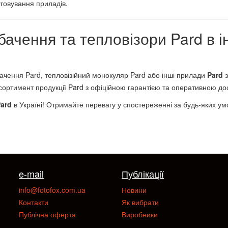
уговування приладів.
бачення та тепловізори Pard в і
ачення Pard, тепловізійний монокуляр Pard або інші прилади
Pard
з
ртимент продукції Pard з офіційною гарантією та оперативною дост
ard
в Україні! Отримайте перевагу у спостереженні за будь-яких умов
e-mail
Публікації
info@fotofox.com.ua
Новини
Контакти
Як вибрати
Публічна оферта
Виробники