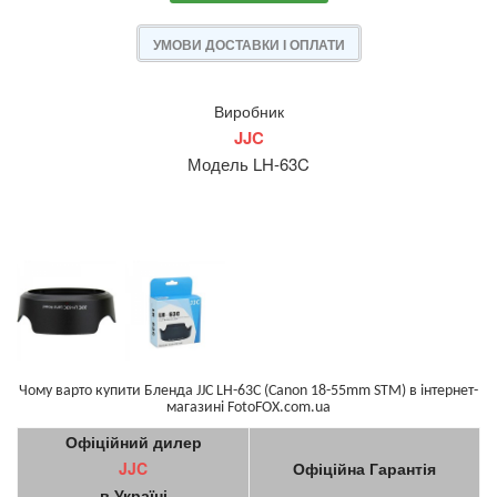
УМОВИ ДОСТАВКИ І ОПЛАТИ
Виробник
JJC
Модель LH-63C
Чому варто купити Бленда JJC LH-63C (Canon 18-55mm STM) в інтернет-
магазині FotoFOX.com.ua
Офіційний дилер
JJC
Офіційна Гарантія
в Україні