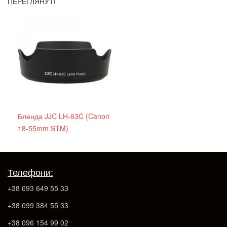
ПЕРЕГЛЯНУТІ
Бленда JJC LH-63C (Canon
18-55mm STM)
Телефони:
+38 093 649 55 33
+38 099 384 55 33
+38 096 154 99 02