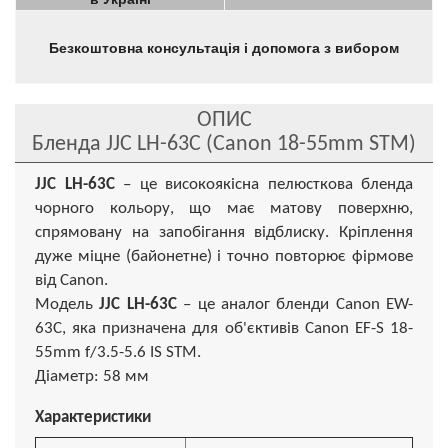
Безкоштовна консультація і допомога з вибором
ОПИС
Бленда JJC LH-63C (Canon 18-55mm STM)
JJC LH-63С
– це високоякісна пелюсткова бленда
чорного кольору, що має матову поверхню,
спрямовану на запобігання відблиску. Кріплення
дуже міцне (байонетне) і точно повторює фірмове
від Canon.
Модель
JJC LH-63С
– це аналог бленди Canon EW-
63C, яка призначена для об'єктивів Canon EF-S 18-
55mm f/3.5-5.6 IS STM.
Діаметр: 58 мм
Характеристики