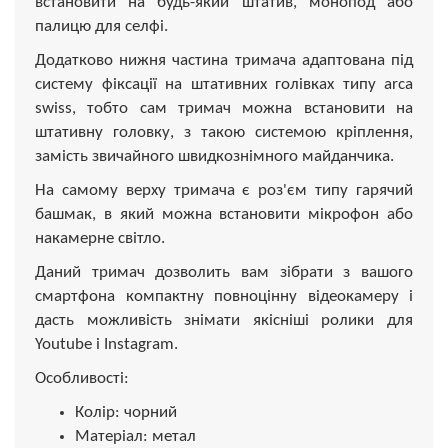
встановити на будь-який штатив, монопод або
палицю для селфі.
Додатково нижня частина тримача адаптована під
систему фіксації на штативних голівках типу arca
swiss, тобто сам тримач можна встановити на
штативну головку, з такою системою кріплення,
замість звичайного швидкознімного майданчика.
На самому верху тримача є роз'єм типу гарячий
башмак, в який можна встановити мікрофон або
накамерне світло.
Даний тримач дозволить вам зібрати з вашого
смартфона компактну повноцінну відеокамеру і
дасть можливість знімати якісніші ролики для
Youtube і Instagram.
Особливості:
Колір: чорний
Матеріал: метал