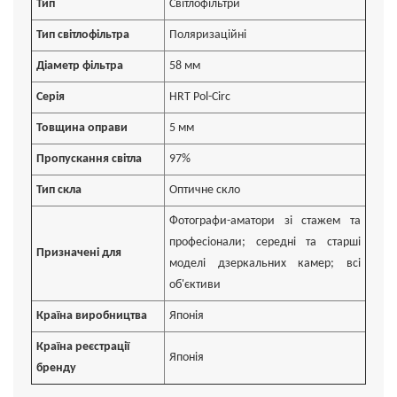
Тип
Світлофільтри
Тип світлофільтра
Поляризаційні
Діаметр фільтра
58 мм
Серія
HRT Pol-Circ
Товщина оправи
5 мм
Пропускання світла
97%
Тип скла
Оптичне скло
Фотографи-аматори зі стажем та
професіонали; середні та старші
Призначені для
моделі дзеркальних камер; всі
об'єктиви
Країна виробництва
Японія
Країна реєстрації
Японія
бренду