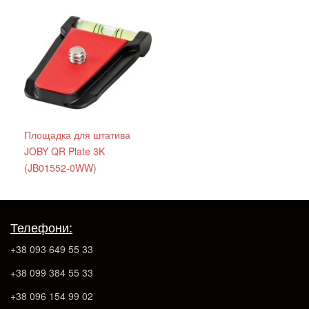
Площадка для штатива
JOBY QR Plate 3K
(JB01552-0WW)
Телефони:
+38 093 649 55 33
+38 099 384 55 33
+38 096 154 99 02