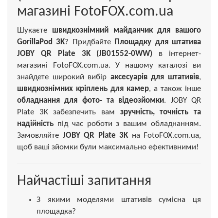
магазині FotoFOX.com.ua
Шукаєте
швидкознімний майданчик для вашого
GorillaPod 3K
? Придбайте
Площадку для штатива
JOBY QR Plate 3K (JB01552-0WW)
в інтернет-
магазині FotoFOX.com.ua. У нашому каталозі ви
знайдете широкий вибір
аксесуарів для штативів
,
швидкознімних кріплень для камер
, а також інше
обладнання для фото- та відеозйомки
. JOBY QR
Plate 3K забезпечить вам
зручність, точність та
надійність
під час роботи з вашим обладнанням.
Замовляйте
JOBY QR Plate 3K
на FotoFOX.com.ua,
щоб ваші зйомки були максимально ефективними!
Найчастіші запитання
З якими моделями штативів сумісна ця
площадка?