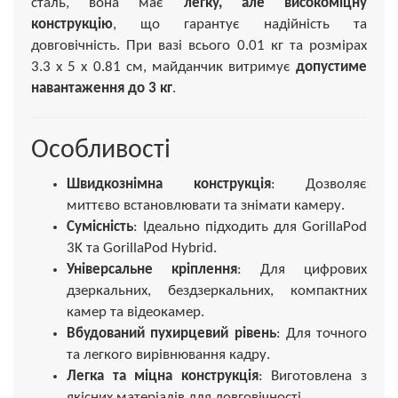
сталь, вона має
легку, але високоміцну
конструкцію
, що гарантує надійність та
довговічність. При вазі всього 0.01 кг та розмірах
3.3 x 5 x 0.81 см, майданчик витримує
допустиме
навантаження до 3 кг
.
Особливості
Швидкознімна конструкція
: Дозволяє
миттєво встановлювати та знімати камеру.
Сумісність
: Ідеально підходить для GorillaPod
3K та GorillaPod Hybrid.
Універсальне кріплення
: Для цифрових
дзеркальних, бездзеркальних, компактних
камер та відеокамер.
Вбудований пухирцевий рівень
: Для точного
та легкого вирівнювання кадру.
Легка та міцна конструкція
: Виготовлена з
якісних матеріалів для довговічності.