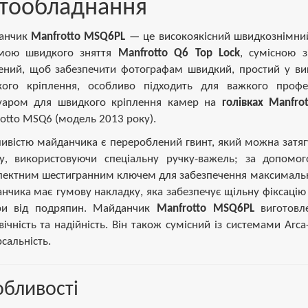
тообладнання
анчик
Manfrotto MSQ6PL
— це високоякісний швидкознімний
емою швидкого зняття
Manfrotto Q6 Top Lock
, сумісною з
ений, щоб забезпечити фотографам швидкий, простий у ви
кого кріплення, особливо підходить для важкого профе
суаром для швидкого кріплення камер на
голівках Manfrot
otto MSQ6 (модель 2013 року).
ивістю майданчика є перероблений гвинт, який можна затяг
у, використовуючи спеціальну ручку-важель; за допомо
ектним шестигранним ключем для забезпечення максимальної 
нчика має гумову накладку, яка забезпечує щільну фіксацію
ри від подряпин. Майданчик
Manfrotto MSQ6PL
виготовле
вічність та надійність. Він також сумісний із системами Arc
рсальність.
бливості