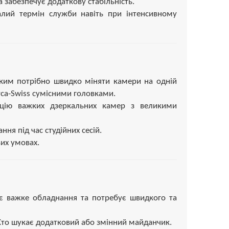
 забезпечує додаткову стабільність.
алий термін служби навіть при інтенсивному
 яким потрібно швидко міняти камери на одній
ca-Swiss сумісними головками.
сацію важких дзеркальних камер з великими
ня під час студійних сесій.
вих умовах.
ує важке обладнання та потребує швидкого та
Хто шукає додатковий або змінний майданчик.