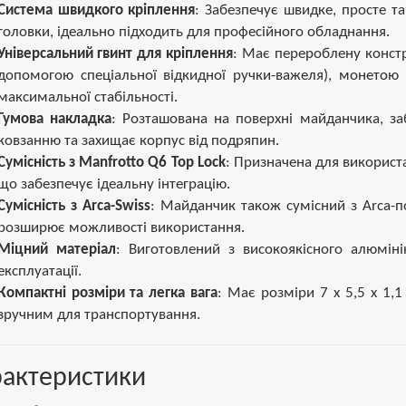
Система швидкого кріплення
: Забезпечує швидке, просте т
головки, ідеально підходить для професійного обладнання.
Універсальний гвинт для кріплення
: Має перероблену констр
допомогою спеціальної відкидної ручки-важеля), монето
максимальної стабільності.
Гумова накладка
: Розташована на поверхні майданчика, заб
ковзанню та захищає корпус від подряпин.
Сумісність з Manfrotto Q6 Top Lock
: Призначена для використ
що забезпечує ідеальну інтеграцію.
Сумісність з Arca-Swiss
: Майданчик також сумісний з Arca-п
розширює можливості використання.
Міцний матеріал
: Виготовлений з високоякісного алюміні
експлуатації.
Компактні розміри та легка вага
: Має розміри 7 х 5,5 х 1,1
зручним для транспортування.
рактеристики