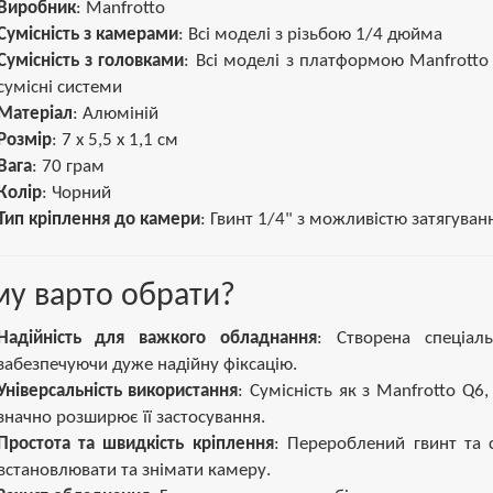
Виробник
: Manfrotto
Сумісність з камерами
: Всі моделі з різьбою 1/4 дюйма
Сумісність з головками
: Всі моделі з платформою Manfrotto
сумісні системи
Матеріал
: Алюміній
Розмір
: 7 х 5,5 х 1,1 см
Вага
: 70 грам
Колір
: Чорний
Тип кріплення до камери
: Гвинт 1/4" з можливістю затягув
у варто обрати?
Надійність для важкого обладнання
: Створена спеціал
забезпечуючи дуже надійну фіксацію.
Універсальність використання
: Сумісність як з Manfrotto Q6
значно розширює її застосування.
Простота та швидкість кріплення
: Перероблений гвинт та 
встановлювати та знімати камеру.