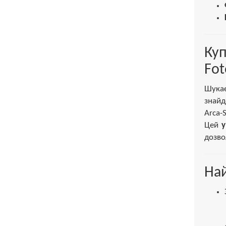
Ку
Fo
Шукає
знай
Arca-
Цей
у
дозво
Най