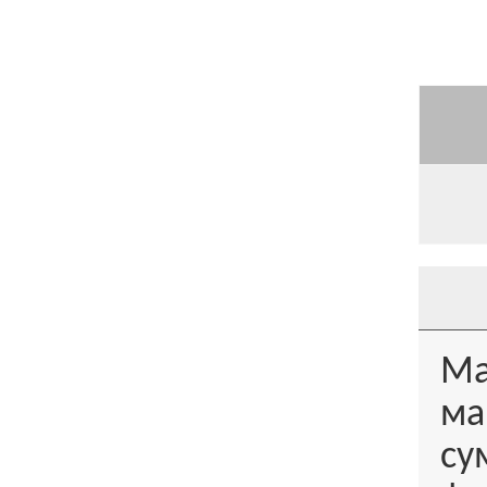
Ма
ма
су