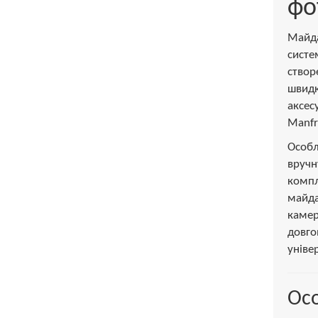
фо
Майд
сист
створ
швид
аксе
Manfr
Особл
вручн
компл
майда
каме
довго
уніве
Осо