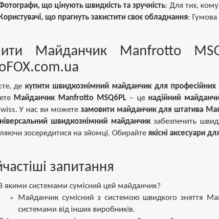
Фотографи, що цінують швидкість та зручність
: Для тих, ком
Користувачі, що прагнуть захистити своє обладнання
: Гумова
пити Майданчик Manfrotto MSQ6
toFOX.com.ua
те, де
купити швидкознімний майданчик для професійних
дете
Майданчик Manfrotto MSQ6PL
– це
надійний майданчи
Swiss. У нас ви можете
замовити майданчик для штатива Man
ніверсальний швидкознімний майданчик
забезпечить швидк
ляючи зосередитися на зйомці. Обирайте
якісні аксесуари дл
частіші запитання
З якими системами сумісний цей майданчик?
Майданчик сумісний з системою швидкого зняття Manf
системами від інших виробників.