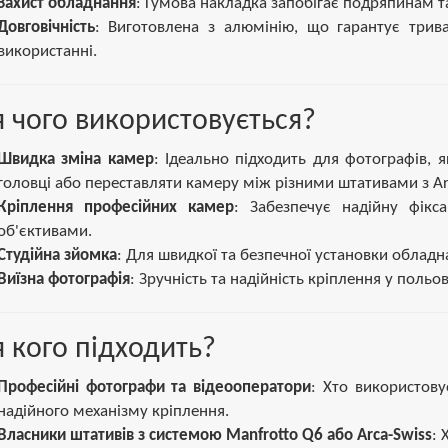
Захист обладнання
: Гумова накладка запобігає подряпинам та
Довговічність
: Виготовлена з алюмінію, що гарантує трив
використанні.
 чого використовується?
Швидка зміна камер
: Ідеально підходить для фотографів,
головці або переставляти камеру між різними штативами з Ar
Кріплення професійних камер
: Забезпечує надійну фік
об'єктивами.
Студійна зйомка
: Для швидкої та безпечної установки обладнан
Виїзна фотографія
: Зручність та надійність кріплення у польо
 кого підходить?
Професійні фотографи та відеооператори
: Хто використов
надійного механізму кріплення.
Власники штативів з системою Manfrotto Q6 або Arca-Swiss
: 