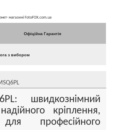
рнет- магазині FotoFOX.com.ua
Офіційна Гарантія
мога з вибором
MSQ6PL
PL: швидкознімний
адійного кріплення,
 для професійного