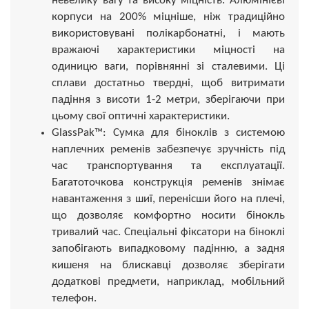
невелику вагу та високу міцність. Алюмінієві
корпуси на 200% міцніше, ніж традиційно
використовувані полікарбонатні, і мають
вражаючі характеристики міцності на
одиницю ваги, порівнянні зі сталевими. Ці
сплави достатньо твердні, щоб витримати
падіння з висоти 1-2 метри, зберігаючи при
цьому свої оптичні характеристики.
GlassPak™: Сумка для біноклів з системою
наплечних ременів забезпечує зручність під
час транспортування та експлуатації.
Багатоточкова конструкція ременів знімає
навантаження з шиї, перенісши його на плечі,
що дозволяє комфортно носити бінокль
тривалий час. Спеціальні фіксатори на біноклі
запобігають випадковому падінню, а задня
кишеня на блискавці дозволяє зберігати
додаткові предмети, наприклад, мобільний
телефон.