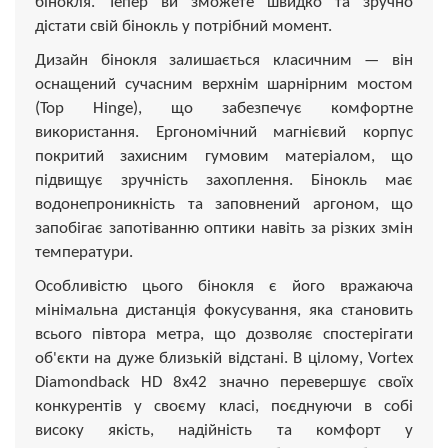
бінокля. Тепер ви зможете швидко та зручно
дістати свій бінокль у потрібний момент.
Дизайн бінокля залишається класичним — він
оснащений сучасним верхнім шарнірним мостом
(Top Hinge), що забезпечує комфортне
використання. Ергономічний магнієвий корпус
покритий захисним гумовим матеріалом, що
підвищує зручність захоплення. Бінокль має
водонепроникність та заповнений аргоном, що
запобігає запотіванню оптики навіть за різких змін
температури.
Особливістю цього бінокля є його вражаюча
мінімальна дистанція фокусування, яка становить
всього півтора метра, що дозволяє спостерігати
об'єкти на дуже близькій відстані. В цілому, Vortex
Diamondback HD 8x42 значно перевершує своїх
конкурентів у своєму класі, поєднуючи в собі
високу якість, надійність та комфорт у