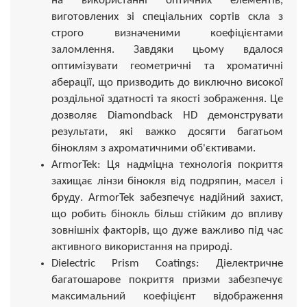
на використанні оптичних елементів,
виготовлених зі спеціальних сортів скла з
строго визначеними коефіцієнтами
заломлення. Завдяки цьому вдалося
оптимізувати геометричні та хроматичні
аберації, що призводить до виключно високої
роздільної здатності та якості зображення. Це
дозволяє Diamondback HD демонструвати
результати, які важко досягти багатьом
біноклям з ахроматичними об'єктивами.
ArmorTek: Ця надміцна технологія покриття
захищає лінзи бінокля від подряпин, масел і
бруду. ArmorTek забезпечує надійний захист,
що робить бінокль більш стійким до впливу
зовнішніх факторів, що дуже важливо під час
активного використання на природі.
Dielectric Prism Coatings: Діелектричне
багатошарове покриття призми забезпечує
максимальний коефіцієнт відображення