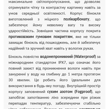
максимальне світлопропускання, що дозволяє
отримувати чітку та контрастну картинку навіть за
умов середньої освітленості. Корпус бінокля
виготовлений з міцного
полікарбонату
, що
забезпечує йому невелику вагу та високу
ударостійкість. Зовнішня частина корпусу покрита
протиковзким гумовим покриттям
, яке не тільки
захищає бінокль від пошкоджень, але й забезпечує
надійний та зручний хват навіть у вологих руках.
Бінокль повністю
водонепроникний (Waterproof)
за
міжнародним стандартом IPX7, що означає його
повний захист від проникнення вологи навіть при
зануренні у воду на глибину до 1 метра протягом
30 хвилин. Це робить його ідеальним для
використання в будь-яку погоду. Внутрішній простір
корпусу заповнений
сухим азотом (Fogproof)
, що
запобігає запотіванню лінз зсередини при різких
перепадах температур, забезпечуючи стабільно