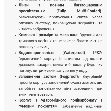
Лінзи з повним багатошаровим
просвітленням (Fully Multi-Coated)
:
Максимізують пропускання світла через
оптичну систему, покращуючи яскравість та
чіткість зображення.
Компактні розміри та мала вага
: Зручний для
тривалого носіння та не займає багато місця в
рюкзаку чи сумці.
Водонепроникність (Waterproof) IPX7
:
Герметичний корпус із захистом від вологи
дозволяє використовувати бінокль у будь-яку
погоду, витримуючи занурення у воду.
Заповнення азотом (Fogproof)
: Внутрішній
простір корпусу заповнений сухим азотом, що
запобігає запотіванню лінз зсередини при
зміні температури.
Корпус з удароміцного полікарбонату з
гумовим покриттям
: Забезпечує надійний