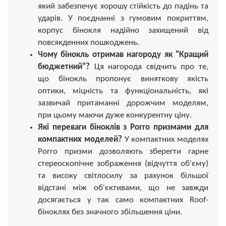
який забезпечує хорошу стійкість до падінь та
ударів. У поєднанні з гумовим покриттям,
корпус бінокля надійно захищений від
повсякденних пошкоджень.
Чому бінокль отримав нагороду як "Кращий
бюджетний"?
Ця нагорода свідчить про те,
що бінокль пропонує виняткову якість
оптики, міцність та функціональність, які
зазвичай притаманні дорожчим моделям,
при цьому маючи дуже конкурентну ціну.
Які переваги біноклів з Porro призмами для
компактних моделей?
У компактних моделях
Porro призми дозволяють зберегти гарне
стереоскопічне зображення (відчуття об'єму)
та високу світлосилу за рахунок більшої
відстані між об'єктивами, що не завжди
досягається у так само компактних Roof-
біноклях без значного збільшення ціни.