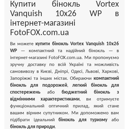
Купити бінокль Vortex
Vanquish 10x26 WP в
інтернет-магазині
FotoFOX.com.ua
Ви можете
купити бінокль Vortex Vanquish 10x26
WP
— компактний та надійний бінокль — в
інтернет-магазині FotoFOX.com.ua. Ми пропонуємо
зручну доставку по всій Україні та можливість
самовивозу в Києві, Дніпрі, Одесі, Львові, Харкові,
Запоріжжі та інших містах. Обираючи
компактний
бінокль для подорожей
,
легкий бінокль для
спостережень
або
бюджетний бінокль з
відмінними характеристиками
, ви отримуєте
функціональний оптичний прилад, який стане
вашим вірним супутником. Ми допоможемо вам
підібрати ідеальний
бінокль для туризму
або
бінокль для природи
.