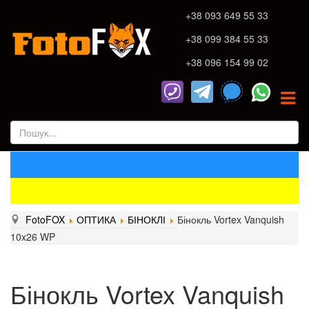
+38 093 649 55 33
+38 099 384 55 33
+38 096 154 99 02
FotoFOX
ОПТИКА
БІНОКЛІ
Бінокль Vortex Vanquish
10x26 WP
Бінокль Vortex Vanquish