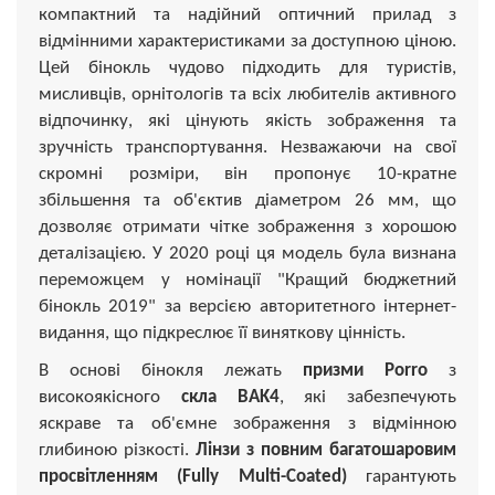
компактний та надійний оптичний прилад з
відмінними характеристиками за доступною ціною.
Цей бінокль чудово підходить для туристів,
мисливців, орнітологів та всіх любителів активного
відпочинку, які цінують якість зображення та
зручність транспортування. Незважаючи на свої
скромні розміри, він пропонує 10-кратне
збільшення та об'єктив діаметром 26 мм, що
дозволяє отримати чітке зображення з хорошою
деталізацією. У 2020 році ця модель була визнана
переможцем у номінації "Кращий бюджетний
бінокль 2019" за версією авторитетного інтернет-
видання, що підкреслює її виняткову цінність.
В основі бінокля лежать
призми Porro
з
високоякісного
скла BAK4
, які забезпечують
яскраве та об'ємне зображення з відмінною
глибиною різкості.
Лінзи з повним багатошаровим
просвітленням (Fully Multi-Coated)
гарантують