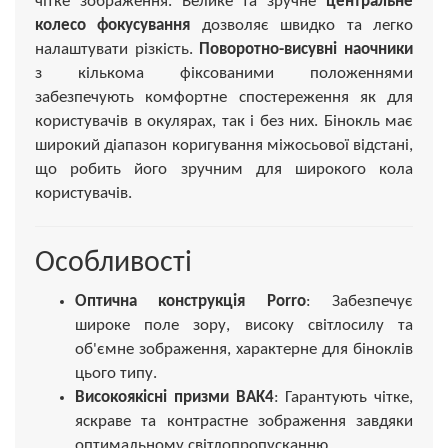
чітке зображення. Велике та зручне
центральне
колесо фокусування
дозволяє швидко та легко
налаштувати різкість.
Поворотно-висувні наочники
з кількома фіксованими положеннями
забезпечують комфортне спостереження як для
користувачів в окулярах, так і без них. Бінокль має
широкий діапазон коригування міжосьової відстані,
що робить його зручним для широкого кола
користувачів.
Особливості
Оптична конструкція Porro
: Забезпечує
широке поле зору, високу світлосилу та
об'ємне зображення, характерне для біноклів
цього типу.
Високоякісні призми BAK4
: Гарантують чітке,
яскраве та контрастне зображення завдяки
оптимальному світлопропусканню.