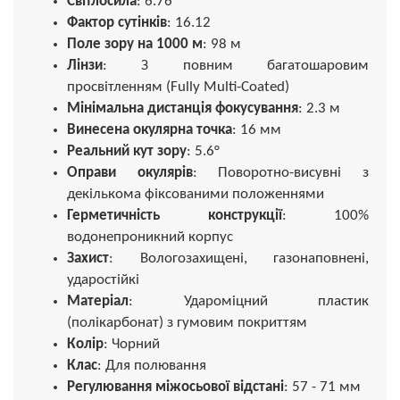
Світлосила
: 6.76
Фактор сутінків
: 16.12
Поле зору на 1000 м
: 98 м
Лінзи
: З повним багатошаровим
просвітленням (Fully Multi-Coated)
Мінімальна дистанція фокусування
: 2.3 м
Винесена окулярна точка
: 16 мм
Реальний кут зору
: 5.6°
Оправи окулярів
: Поворотно-висувні з
декількома фіксованими положеннями
Герметичність конструкції
: 100%
водонепроникний корпус
Захист
: Вологозахищені, газонаповнені,
ударостійкі
Матеріал
: Удароміцний пластик
(полікарбонат) з гумовим покриттям
Колір
: Чорний
Клас
: Для полювання
Регулювання міжосьової відстані
: 57 - 71 мм