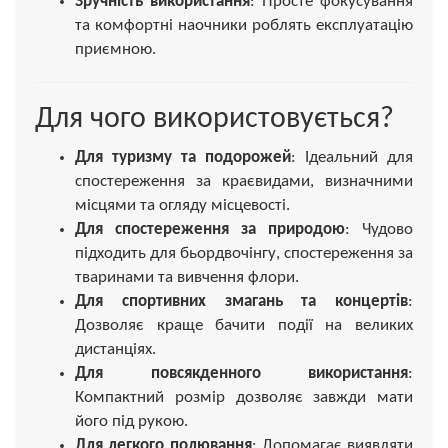
Зручність використання
: Просте фокусування
та комфортні наочники роблять експлуатацію
приємною.
Для чого використовується?
Для туризму та подорожей
: Ідеальний для
спостереження за краєвидами, визначними
місцями та огляду місцевості.
Для спостереження за природою
: Чудово
підходить для бьордвочінгу, спостереження за
тваринами та вивчення флори.
Для спортивних змагань та концертів
:
Дозволяє краще бачити події на великих
дистанціях.
Для повсякденного використання
:
Компактний розмір дозволяє завжди мати
його під рукою.
Для легкого полювання
: Допомагає виявляти