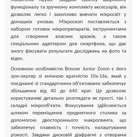
функціоналу та зручному комплекту аксесуарів, він
дозволяє легко і захопливо вивчати мікросвіт у
домашніх умовах. Мікроскоп поставляється з
набором готових мікропрепаратів, інструментами
для створення власних зразків, а також
спеціальним адаптером для смартфона, що дає
змогу фіксувати результати досліджень на фото та
відео.
Основною особливістю Bresser Junior Zoom є його
зум-окуляр зі змінною кратністю 10х-16х, який у
поєднанні зі стандартними об’єктивами забезпечує
збільшення від 40 до 640 крат. Це дозволяє
користувачеві детально розглядати як прості, так і
складні мікрооб'єкти. Фокусування здійснюється
шляхом переміщення предметного столика за
допомогою двостороннього макрогвинта, що
забезпечує плавність і точність налаштування
різкості. Завдяки дисковій діафрагмі з отворами