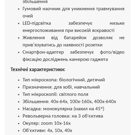
збільшення
Гумовий наочник для уникнення травмування
очей
LED-підсвітка забезпечує низьке
енергоспоживання при високій яскравості
Живлення від батарейок дозволяє не
прив’язуватись до наявності розетки
Смартфон-адаптер забезпечує фото/відео
фіксацію досліджень камерою гаджета
Технічні характеристики:
Тип мікроскопа: біологічний, дитячий
Призначення: для хобі, навчальний
Тип мікроскопії: світлого поля
Збільшення: 40х-64х, 100х-160х, 400х-640х
Насадка: монокулярна (нахил на 45º)
Револьверна головка: на 3 об'єктива
Окуляр: zoom 10х-16x
Об'єктиви: 4х, 10х, 40х