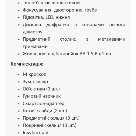
Тип об'єктивів: пластикові
Фокусування: двостороннє, грубе
Підсвітка: LED, нижня
Дискова діафрагма з отворами різного
діаметру
Предметний столик: з металевими
тримачами
Живлення: від батарейок АА 1.5 В х 2 шт.
Комплектація:
Мікроскоп
Зум-окуляр
Об'єктиви (3 шт.)
Гумовий наочник
Смартфон-адаптер
Готові слайди (3 шт.)
Предметні скельця (8 шт.)
Покривні скельця (8 шт.)
Інкубаторій