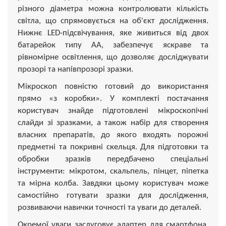
різного діаметра можна контролювати кількість
світла, що спрямовується на об'єкт дослідження.
Нижнє LED-підсвічування, яке живиться від двох
батарейок типу AA, забезпечує яскраве та
рівномірне освітлення, що дозволяє досліджувати
прозорі та напівпрозорі зразки.
Мікроскоп повністю готовий до використання
прямо «з коробки». У комплекті постачання
користувач знайде підготовлені мікроскопічні
слайди зі зразками, а також набір для створення
власних препаратів, до якого входять порожні
предметні та покривні скельця. Для підготовки та
обробки зразків передбачено спеціальні
інструменти: мікротом, скальпель, пінцет, піпетка
та мірна колба. Завдяки цьому користувач може
самостійно готувати зразки для дослідження,
розвиваючи навички точності та уваги до деталей.
Окремої уваги заслуговує адаптер для смартфона,