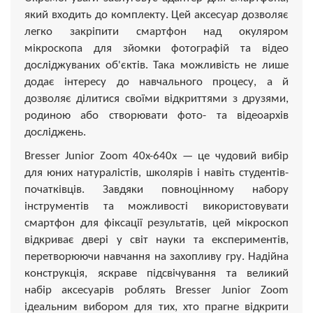
який входить до комплекту. Цей аксесуар дозволяє
легко закріпити смартфон над окуляром
мікроскопа для зйомки фотографій та відео
досліджуваних об'єктів. Така можливість не лише
додає інтересу до навчального процесу, а й
дозволяє ділитися своїми відкриттями з друзями,
родиною або створювати фото- та відеоархів
досліджень.
Bresser Junior Zoom 40x-640x — це чудовий вибір
для юних натуралістів, школярів і навіть студентів-
початківців. Завдяки повноцінному набору
інструментів та можливості використовувати
смартфон для фіксації результатів, цей мікроскоп
відкриває двері у світ науки та експериментів,
перетворюючи навчання на захопливу гру. Надійна
конструкція, яскраве підсвічування та великий
набір аксесуарів роблять Bresser Junior Zoom
ідеальним вибором для тих, хто прагне відкрити