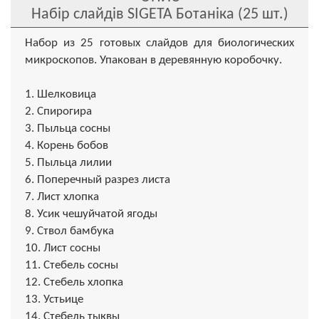
Набір слайдів SIGETA Ботаніка (25 шт.)
Набор из 25 готовых слайдов для биологических
микроскопов. Упакован в деревянную коробочку.
1. Шелковица
2. Спирогира
3. Пыльца сосны
4. Корень бобов
5. Пыльца лилии
6. Поперечный разрез листа
7. Лист хлопка
8. Усик чешуйчатой ягоды
9. Cтвол бамбука
10. Лист сосны
11. Стебель сосны
12. Стебель хлопка
13. Устьице
14. Стебель тыквы