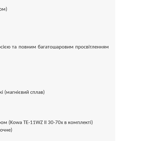
ом)
персією та повним багатошаровим просвітленням
кі (магнієвий сплав)
ом (Kowa TE-11WZ II 30-70x в комплекті)
точне)