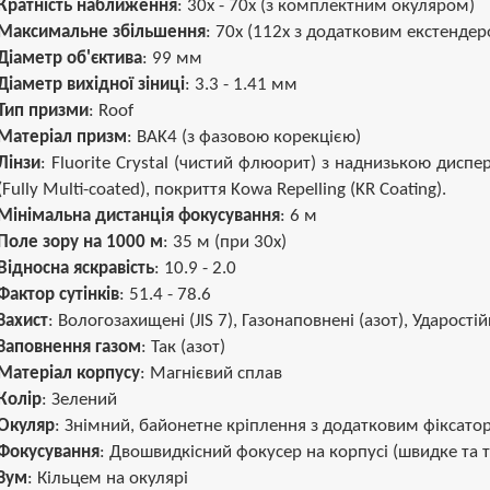
Кратність наближення
: 30х - 70х (з комплектним окуляром)
Максимальне збільшення
: 70х (112х з додатковим екстендер
Діаметр об'єктива
: 99 мм
Діаметр вихідної зіниці
: 3.3 - 1.41 мм
Тип призми
: Roof
Матеріал призм
: BAK4 (з фазовою корекцією)
Лінзи
: Fluorite Crystal (чистий флюорит) з наднизькою дис
(Fully Multi-coated), покриття Kowa Repelling (KR Coating).
Мінімальна дистанція фокусування
: 6 м
Поле зору на 1000 м
: 35 м (при 30х)
Відносна яскравість
: 10.9 - 2.0
Фактор сутінків
: 51.4 - 78.6
Захист
: Вологозахищені (JIS 7), Газонаповнені (азот), Ударостій
Заповнення газом
: Так (азот)
Матеріал корпусу
: Магнієвий сплав
Колір
: Зелений
Окуляр
: Знімний, байонетне кріплення з додатковим фіксатор
Фокусування
: Двошвидкісний фокусер на корпусі (швидке та 
Зум
: Кільцем на окулярі