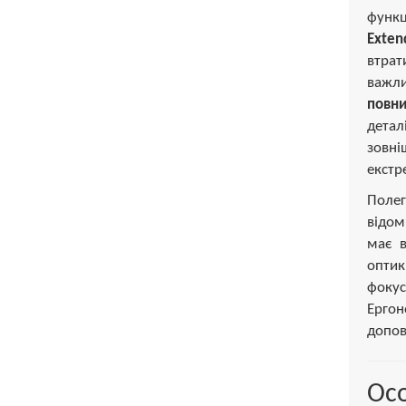
функц
Exten
втрат
важли
повни
детал
зовні
екстр
Полег
відом
має 
оптик
фокус
Ергон
допов
Осо