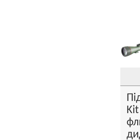
Пі
Ki
ф
ди