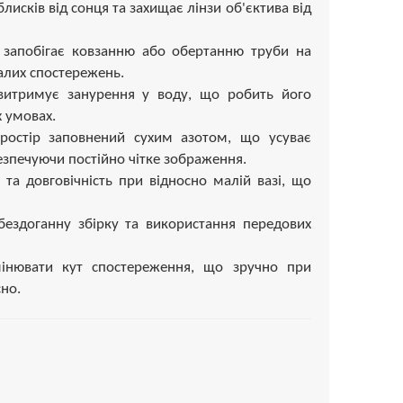
блисків від сонця та захищає лінзи об'єктива від
 запобігає ковзанню або обертанню труби на
алих спостережень.
 витримує занурення у воду, що робить його
 умовах.
простір заповнений сухим азотом, що усуває
езпечуючи постійно чітке зображення.
 та довговічність при відносно малій вазі, що
 бездоганну збірку та використання передових
мінювати кут спостереження, що зручно при
но.