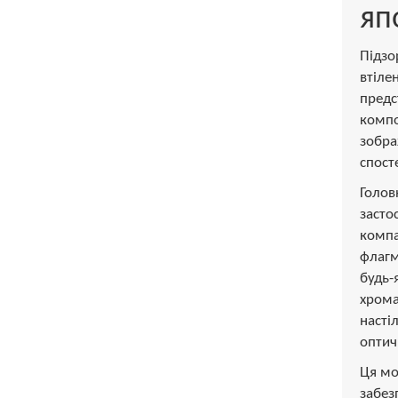
яп
Підз
втіле
предс
компо
зобра
спост
Голов
засто
компа
флагм
будь-
хрома
насті
оптич
Ця мо
забе