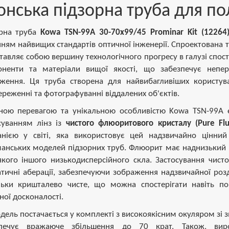
онська підзорна труба для п
орна труба
Kowa TSN-99A 30-70x99/45 Prominar Kit (12264
нням найвищих стандартів оптичної інженерії. Спроектована 
тавляє собою вершину технологічного прогресу в галузі спост
ненти та матеріали вищої якості, що забезпечує неперев
ження. Ця труба створена для найвибагливіших користува
ереженні та фотографуванні віддалених об'єктів.
ною перевагою та унікальною особливістю Kowa TSN-99A 
суванням лінз із
чистого флюоритового кристалу (Pure Fluo
нією у світі, яка використовує цей надзвичайно цінний
анських моделей підзорних труб. Флюорит має наднизький к
якого іншого низькодисперсійного скла. Застосування чист
тичні аберації, забезпечуючи зображення надзвичайної розд
льки кришталево чисте, що можна спостерігати навіть по
ної досконалості.
дель постачається у комплекті з високоякісним окуляром зі 
зпечує вражаюче збільшення до 70 крат. Також, вир