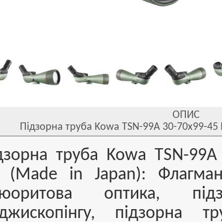
ОПИС
Підзорна труба Kowa TSN-99A 30-70x99-45 P
дзорна труба Kowa TSN-99A 
t (Made in Japan): Флагман
люоритова оптика, пі
джископінгу, підзорна т