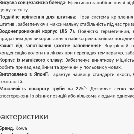
Висувна сонцезахисна бленда
: Ефективно запобігає появі від
дощу та снігу.
Подвійне кріплення для штатива
: Нова система кріплення
штативі, забезпечуючи максимальну стабільність під час трив
Водонепроникний корпус (JIS 7)
: Повністю герметичний,
придатним для використання в найекстремальніших погодних
Захист від запотівання (азотне заповнення)
: Внутрішній 
конденсацію вологи на лінзах при перепадах температур, заб
Корпус із магнієвого сплаву
: Забезпечує виняткову міцність
робить прилад надійним та зручним у польових умовах.
Виготовлено в Японії
: Гарантує найвищі стандарти якості,
технологій.
Можливість повороту труби на 225°
: Дозволяє легко з
спостереженні з різних позицій або кількома людьми одночас
рактеристики
Бренд
: Kowa