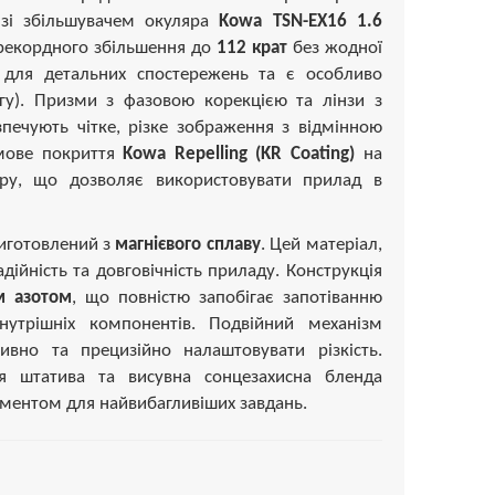
 зі збільшувачем окуляра
Kowa TSN-EX16 1.6
 рекордного збільшення до
112 крат
без жодної
 для детальних спостережень та є особливо
гу). Призми з фазовою корекцією та лінзи з
печують чітке, різке зображення з відмінною
рмове покриття
Kowa Repelling (KR Coating)
на
иру, що дозволяє використовувати прилад в
виготовлений з
магнієвого сплаву
. Цей матеріал,
ійність та довговічність приладу. Конструкція
м азотом
, що повністю запобігає запотіванню
нутрішніх компонентів. Подвійний механізм
вно та прецизійно налаштовувати різкість.
ля штатива та висувна сонцезахисна бленда
ументом для найвибагливіших завдань.