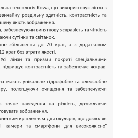
альна технологія Kowa, що використовує лінзи з
ичайну роздільну здатність, контрастність та
шену якість зображення.
, забезпечуючи виняткову яскравість та чіткість
ючи сутінки та світанок.
нне збільшення до 70 крат, а з додатковим
 крат без втрати якості.
 Усі лінзи та призми покриті спеціальними
підвищує контрастність та забезпечує яскраві
лінз мають унікальне гідрофобне та олеофобне
иру, полегшуючи очищення та забезпечуючи
а точне наведення на різкість, дозволяючи
товувати зображення.
нетним кріпленням для окулярів, що дозволяє
ні камери та смартфони для високоякісної