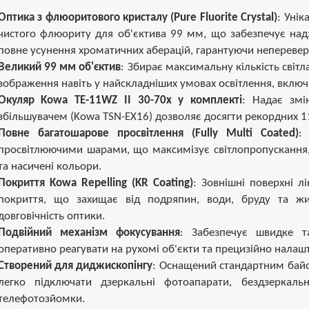
Оптика з флюоритового кристалу (Pure Fluorite Crystal)
: Унік
чистого флюориту для об'єктива 99 мм, що забезпечує надзв
повне усунення хроматичних аберацій, гарантуючи неперевер
Великий 99 мм об'єктив
: Збирає максимальну кількість світла
зображення навіть у найскладніших умовах освітлення, включа
Окуляр Kowa TE-11WZ II 30-70x у комплекті
: Надає змі
збільшувачем (Kowa TSN-EX16) дозволяє досягти рекордних 112
Повне багатошарове просвітлення (Fully Multi Coated)
:
просвітлюючими шарами, що максимізує світлопропускання, 
та насичені кольори.
Покриття Kowa Repelling (KR Coating)
: Зовнішні поверхні 
покриття, що захищає від подряпин, води, бруду та ж
довговічність оптики.
Подвійний механізм фокусування
: Забезпечує швидке т
оперативно реагувати на рухомі об'єкти та прецизійно налаш
Створений для диджископінгу
: Оснащений стандартним байо
легко підключати дзеркальні фотоапарати, бездзеркаль
телефотозйомки.