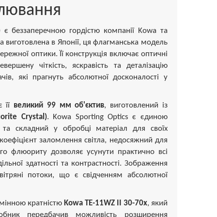
олювання
)
є беззаперечною гордістю компанії Kowa та
та виготовлена в Японії, ця флагманська модель
ережної оптики. Її конструкція включає оптичні
ершену чіткість, яскравість та деталізацію
чів, які прагнуть абсолютної досконалості у
є її
великий 99 мм об'єктив
, виготовлений із
rite Crystal)
. Kowa Sporting Optics є єдиною
 та складний у обробці матеріал для своїх
оефіцієнт заломлення світла, недосяжний для
ого флюориту дозволяє усунути практично всі
ільної здатності та контрастності. Зображення
вітряні потоки, що є свідченням абсолютної
змінною кратністю
Kowa TE-11WZ II 30-70x
, який
обник передбачив можливість розширення