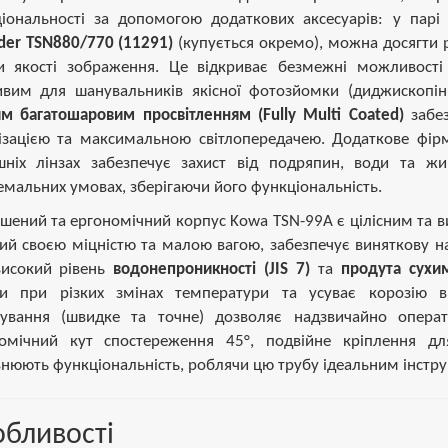
іональності за допомогою додаткових аксесуарів: у парі
der TSN880/770 (11291)
(купується окремо), можна досягти
и якості зображення. Це відкриває безмежні можливості
вим для шанувальників якісної фотозйомки (диджископін
м багатошаровим просвітленням (Fully Multi Coated)
забез
ізацією та максимальною світлопередачею. Додаткове фі
шніх лінзах забезпечує захист від подряпин, води та ж
емальних умовах, зберігаючи його функціональність.
шений та ергономічний корпус Kowa TSN-99A є цілісним та 
ий своєю міцністю та малою вагою, забезпечує виняткову над
високий рівень
водонепроникності (JIS 7)
та
продута сухи
и при різких змінах температури та усуває корозію в
ування (швидке та точне) дозволяє надзвичайно операти
омічний кут спостереження 45°, подвійне кріплення д
нюють функціональність, роблячи цю трубу ідеальним інстр
бливості