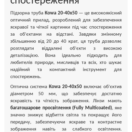
спостереження
Підзорна труба
Kowa 20-40x50
— це високоякісний
оптичний прилад, розроблений для забезпечення
яскравої та чіткої картинки під час спостереження
за об'єктами на відстані. Завдяки змінному
збільшенню від 20 до 40 крат, ця труба дозволяє
розглядати віддалені об'єкти з високою
деталізацією. Вона ідеально підходить для
любителів природи, мисливців та всіх, хто шукає
надійний та компактний інструмент для
спостережень.
Оптична система
Kowa 20-40x50
включає об'єктив
діаметром 50 мм, що забезпечує достатню
яскравість та чіткість зображення. Лінзи мають
багатошарове просвітлення (Fully Multicoated)
, яке
значно знижує відбиття світла та покращує його
передачу, забезпечуючи яскраве та контрастне
зображення навіть за слабкого освітлення.