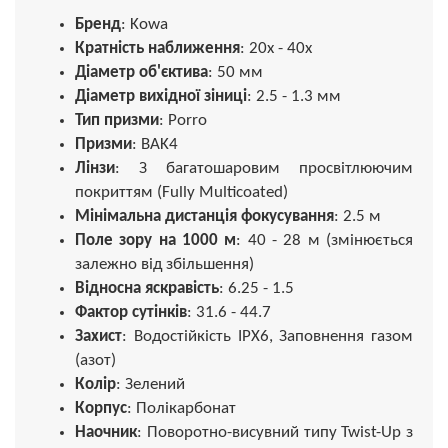
Бренд
: Kowa
Кратність наближення
: 20x - 40x
Діаметр об'єктива
: 50 мм
Діаметр вихідної зіниці
: 2.5 - 1.3 мм
Тип призми
: Porro
Призми
: BAK4
Лінзи
: З багатошаровим просвітлюючим
покриттям (Fully Multicoated)
Мінімальна дистанція фокусування
: 2.5 м
Поле зору на 1000 м
: 40 - 28 м (змінюється
залежно від збільшення)
Відносна яскравість
: 6.25 - 1.5
Фактор сутінків
: 31.6 - 44.7
Захист
: Водостійкість IPX6, Заповнення газом
(азот)
Колір
: Зелений
Корпус
: Полікарбонат
Наочник
: Поворотно-висувний типу Twist-Up з