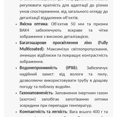
регулювати кратність для адаптації до різних
умов спостереження, від загального огляду до
деталізації віддалених об'єктів.
Якісна оптика
: Об'єктив 50 мм та призми
BAK4 забезпечують яскраве та чітке
зображення з високою деталізацією.
Багатошарове просвітлення лінз (Fully
Multicoated)
: Максимізує світлопропускання,
зменшує відблиски та покращує контрастність
зображення.
Водонепроникність (IPX6)
: Забезпечує
надійний захист від вологи та пилу,
дозволяючи використовувати трубу в дощову
погоду та поблизу водойм.
Газонаповненість
: Заповнення інертним газом
(азотом) запобігає запотіванню оптики
зсередини при перепадах температур.
Компактність та легкість
: Вага всього 400 г та