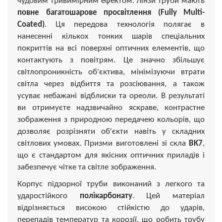
чудовим тривимірним ефектом. Лінзи труби мають
повне багатошарове просвітлення (Fully Multi-
Coated)
. Ця передова технологія полягає в
нанесенні кількох тонких шарів спеціальних
покриттів на всі поверхні оптичних елементів, що
контактують з повітрям. Це значно збільшує
світлопроникність об'єктива, мінімізуючи втрати
світла через відбиття та розсіювання, а також
усуває небажані відблиски та ореоли. В результаті
ви отримуєте надзвичайно яскраве, контрастне
зображення з природною передачею кольорів, що
дозволяє розрізняти об'єкти навіть у складних
світлових умовах. Призми виготовлені зі скла
BK7
,
що є стандартом для якісних оптичних приладів і
забезпечує чітке та світле зображення.
Корпус підзорної труби виконаний з легкого та
ударостійкого
полікарбонату
. Цей матеріал
відрізняється високою стійкістю до ударів,
перепадів температур та корозії, що робить трубу