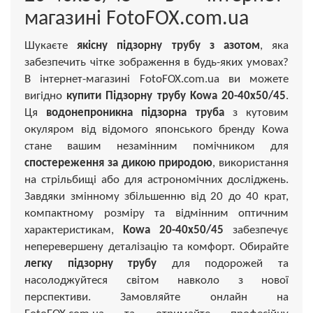
магазині FotoFOX.com.ua
Шукаєте
якісну підзорну трубу з азотом
, яка
забезпечить чітке зображення в будь-яких умовах?
В інтернет-магазині FotoFOX.com.ua ви можете
вигідно
купити Підзорну трубу Kowa 20-40x50/45
.
Ця
водонепроникна підзорна труба
з кутовим
окуляром від відомого японського бренду Kowa
стане вашим незамінним помічником для
спостереження за дикою природою
, використання
на стрільбищі або для астрономічних досліджень.
Завдяки змінному збільшенню від 20 до 40 крат,
компактному розміру та відмінним оптичним
характеристикам,
Kowa 20-40x50/45
забезпечує
неперевершену деталізацію та комфорт. Обирайте
легку підзорну трубу
для подорожей та
насолоджуйтеся світом навколо з нової
перспективи. Замовляйте онлайн на