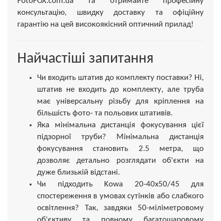
FotoFOX.com.ua та отримайте професійну
консультацію, швидку доставку та офіційну
гарантію на цей високоякісний оптичний прилад!
Найчастіші запитання
Чи входить штатив до комплекту поставки? Ні,
штатив не входить до комплекту, але труба
має універсальну різьбу для кріплення на
більшість фото- та польових штативів.
Яка мінімальна дистанція фокусування цієї
підзорної труби? Мінімальна дистанція
фокусування становить 2.5 метра, що
дозволяє детально розглядати об'єкти на
дуже близькій відстані.
Чи підходить Kowa 20-40x50/45 для
спостереження в умовах сутінків або слабкого
освітлення? Так, завдяки 50-міліметровому
об'єктиву та повному багатошаровому