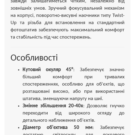
завжди залишатиметься чітким, незалежно від
зовнішніх умов. Зручний фокусувальний механізм
на корпусі, поворотно-висувні наочники типу Twist-
Up та різьба для встановлення на стандартний
фотоштатив забезпечують максимальний комфорт
та стабільність під час спостережень.
Особливості
Кутовий окуляр 45°
: Забезпечує значно
більший комфорт при тривалих
спостереженнях, особливо для об'єктів, що
розташовані високо, або при використанні
штатива, зменшуючи напругу на шиї.
Змінне збільшення 20-40x
: Дозволяє гнучко
переходити від широкого огляду до
детального наближення об'єктів.
Діаметр об'єктива 50 мм
: Забезпечує
достатню світлосилу для яскравого