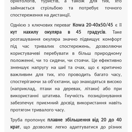
орнітологів, туристів, а також для тих, хто
займається стрільбою та потребує точного
спостереження на дистанції.
Однією з ключових переваг
Kowa 20-40x50/45
є її
кут нахилу окуляра в 45 градусів
. Таке
розташування окуляра значно підвищує комфорт
під час тривалих спостережень, дозволяючи
користувачеві перебувати в більш природному
положенні, чи то сидячи, чи стоячи. Це ефективно
зменшує напругу на шиї та очах, що є критично
важливим для тих, хто проводить багато часу,
спостерігаючи за об'єктами, що знаходяться високо
(наприклад, птахи на деревах, літаки) або при
використанні штатива. Гнучкість позиціонування
забезпечує приємний досвід використання навіть
протягом тривалого часу.
Труба пропонує
плавне збільшення від 20 до 40
крат
, що дозволяє легко адаптуватися до різних