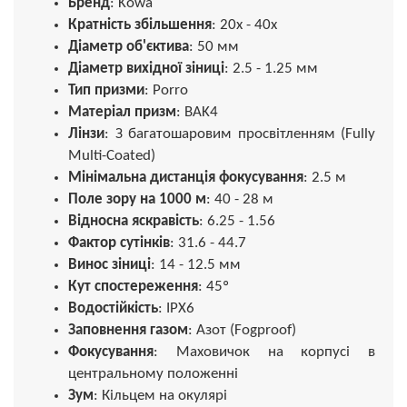
Бренд
: Kowa
Кратність збільшення
: 20x - 40x
Діаметр об'єктива
: 50 мм
Діаметр вихідної зіниці
: 2.5 - 1.25 мм
Тип призми
: Porro
Матеріал призм
: BAK4
Лінзи
: З багатошаровим просвітленням (Fully
Multi-Coated)
Мінімальна дистанція фокусування
: 2.5 м
Поле зору на 1000 м
: 40 - 28 м
Відносна яскравість
: 6.25 - 1.56
Фактор сутінків
: 31.6 - 44.7
Винос зіниці
: 14 - 12.5 мм
Кут спостереження
: 45º
Водостійкість
: IPX6
Заповнення газом
: Азот (Fogproof)
Фокусування
: Маховичок на корпусі в
центральному положенні
Зум
: Кільцем на окулярі