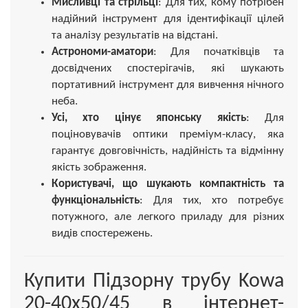
Мисливці та стрільці
: Для тих, кому потрібен
надійний інструмент для ідентифікації цілей
та аналізу результатів на відстані.
Астрономи-аматори
: Для початківців та
досвідчених спостерігачів, які шукають
портативний інструмент для вивчення нічного
неба.
Усі, хто цінує японську якість
: Для
поціновувачів оптики преміум-класу, яка
гарантує довговічність, надійність та відмінну
якість зображення.
Користувачі, що шукають компактність та
функціональність
: Для тих, хто потребує
потужного, але легкого приладу для різних
видів спостережень.
Купити Підзорну трубу Kowa
20-40x50/45 в інтернет-