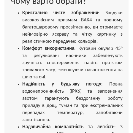
Чому варто обрати?
Кристально чисте зображення
: Завдяки
високоякісним призмам BAK4 та повному
багатошаровому просвітленню, ви отримаєте
неймовірно яскраву та чітку картинку з
реалістичною передачею кольорів.
Комфорт використання
: Кутовий окуляр 45°
та регульовані наочники забезпечують
зручність спостереження навіть протягом
тривалого часу, зменшуючи навантаження на
шию та очі.
Надійність у будь-яку погоду
: Повна
водонепроникність (IPX6) та заповнення
азотом гарантують бездоганну роботу
приладу в дощ, туман та при екстремальних
перепадах температур, запобігаючи
запотіванню.
Надзвичайна компактність та легкість
: З