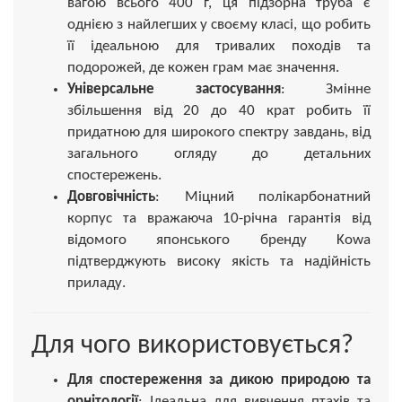
вагою всього 400 г, ця підзорна труба є
однією з найлегших у своєму класі, що робить
її ідеальною для тривалих походів та
подорожей, де кожен грам має значення.
Універсальне застосування
: Змінне
збільшення від 20 до 40 крат робить її
придатною для широкого спектру завдань, від
загального огляду до детальних
спостережень.
Довговічність
: Міцний полікарбонатний
корпус та вражаюча 10-річна гарантія від
відомого японського бренду Kowa
підтверджують високу якість та надійність
приладу.
Для чого використовується?
Для спостереження за дикою природою та
орнітології
: Ідеальна для вивчення птахів та