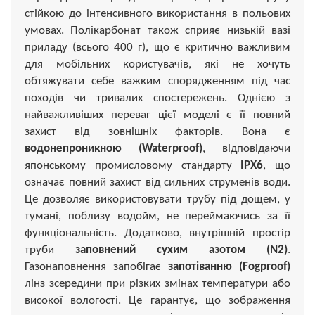
стійкою до інтенсивного використання в польових
умовах. Полікарбонат також сприяє низькій вазі
приладу (всього 400 г), що є критично важливим
для мобільних користувачів, які не хочуть
обтяжувати себе важким спорядженням під час
походів чи тривалих спостережень. Однією з
найважливіших переваг цієї моделі є її повний
захист від зовнішніх факторів. Вона є
водонепроникною (Waterproof)
, відповідаючи
японському промисловому стандарту
IPX6
, що
означає повний захист від сильних струменів води.
Це дозволяє використовувати трубу під дощем, у
тумані, поблизу водойм, не переймаючись за її
функціональність. Додатково, внутрішній простір
труби
заповнений сухим азотом (N2)
.
Газонаповнення запобігає
запотіванню (Fogproof)
лінз зсередини при різких змінах температури або
високої вологості. Це гарантує, що зображення