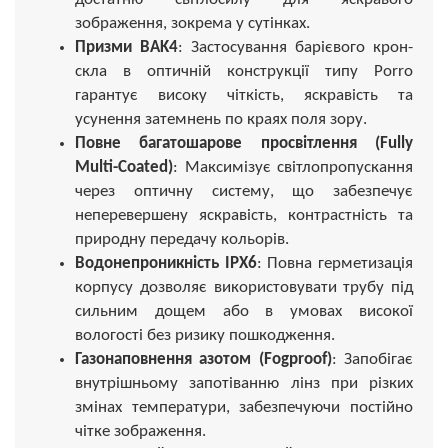
зображення, зокрема у сутінках.
Призми BAK4
: Застосування барієвого крон-
скла в оптичній конструкції типу Porro
гарантує високу чіткість, яскравість та
усунення затемнень по краях поля зору.
Повне багатошарове просвітлення (Fully
Multi-Coated)
: Максимізує світлопропускання
через оптичну систему, що забезпечує
неперевершену яскравість, контрастність та
природну передачу кольорів.
Водонепроникність IPX6
: Повна герметизація
корпусу дозволяє використовувати трубу під
сильним дощем або в умовах високої
вологості без ризику пошкодження.
Газонаповнення азотом (Fogproof)
: Запобігає
внутрішньому запотіванню лінз при різких
змінах температури, забезпечуючи постійно
чітке зображення.