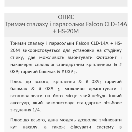
ОПИС
Тримач спалаху і парасольки Falcon CLD-14A
+ HS-20M
Тримач спалаху і парасольки Falcon CLD-14A + HS-
20M використовується для установки на студійну
стійку, дає можливість змонтувати Фотозонт і
накамерні спалах зі стандартним кріпленням & #
039; гарячий башмак & # 039 ;.
Плюс до всього, кріплення & # 039; гарячий
башмак & # 039 ;, можливо демонтувати і
встановлювати на його місце який-небудь інший
аксесуар, який використовує стандартне різьбове
з'єднання 1/4.
Плюс до всього, дана модель дозволяє змінювати
кут нахилу, а також фіксувати систему в