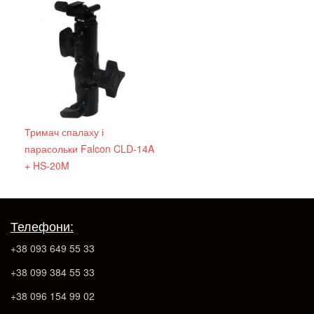
Тримач спалаху і
парасольки Falcon CLD-14A
+ HS-20M
Телефони:
+38 093 649 55 33
+38 099 384 55 33
+38 096 154 99 02