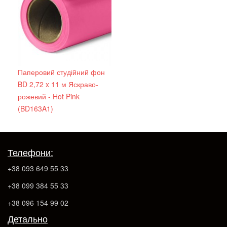
Паперовий студійний фон
BD 2,72 x 11 м Яскраво-
рожевий - Hot Pink
(BD163A1)
Телефони:
+38 093 649 55 33
+38 099 384 55 33
+38 096 154 99 02
Детально