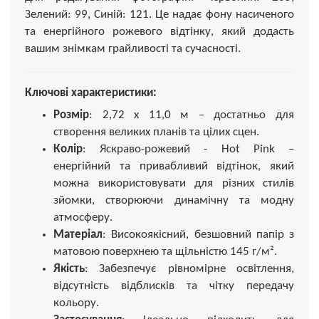
Зелений: 99, Синій: 121. Це надає фону насиченого
та енергійного рожевого відтінку, який додасть
вашим знімкам грайливості та сучасності.
Ключові характеристики:
Розмір
: 2,72 х 11,0 м – достатньо для
створення великих планів та цілих сцен.
Колір
: Яскраво-рожевий - Hot Pink –
енергійний та привабливий відтінок, який
можна використовувати для різних стилів
зйомки, створюючи динамічну та модну
атмосферу.
Матеріал
: Високоякісний, безшовний папір з
матовою поверхнею та щільністю 145 г/м².
Якість
: Забезпечує рівномірне освітлення,
відсутність відблисків та чітку передачу
кольору.