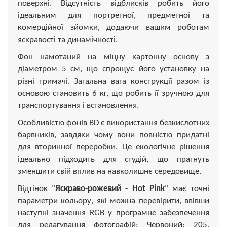
поверхні. Відсутність відблисків робить його
ідеальним для портретної, предметної та
комерційної зйомки, додаючи вашим роботам
яскравості та динамічності.
Фон намотаний на міцну картонну основу з
діаметром 5 см, що спрощує його установку на
різні тримачі. Загальна вага конструкції разом із
основою становить 6 кг, що робить її зручною для
транспортування і встановлення.
Особливістю фонів BD є використання безкислотних
барвників, завдяки чому вони повністю придатні
для вторинної переробки. Це екологічне рішення
ідеально підходить для студій, що прагнуть
зменшити свій вплив на навколишнє середовище.
Відтінок "
Яскраво-рожевий - Hot Pink
" має точні
параметри кольору, які можна перевірити, ввівши
наступні значення RGB у програмне забезпечення
для редагування фотографій: Червоний: 205,