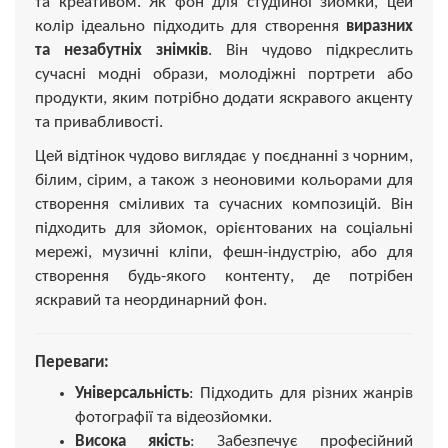
та креативом. Як фон для студійної зйомки, цей
колір ідеально підходить для створення
виразних
та незабутніх знімків
. Він чудово підкреслить
сучасні модні образи, молодіжні портрети або
продукти, яким потрібно додати яскравого акценту
та привабливості.
Цей відтінок чудово виглядає у поєднанні з чорним,
білим, сірим, а також з неоновими кольорами для
створення сміливих та сучасних композицій. Він
підходить для зйомок, орієнтованих на соціальні
мережі, музичні кліпи, фешн-індустрію, або для
створення будь-якого контенту, де потрібен
яскравий та неординарний фон.
Переваги:
Універсальність
: Підходить для різних жанрів
фотографії та відеозйомки.
Висока якість
: Забезпечує професійний