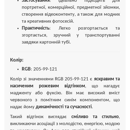
Застосування
: Ідеально підходить для
портретної, комерційної, предметної зйомки,
створення відеоконтенту, а також для модних
та креативних фотосесій.
Практичність
: Легко розгортається та
згортається, зручний у транспортуванні
завдяки картонній тубі.
Колір:
RGB
: 205-99-121
Колір зі значеннями RGB 205-99-121 є
яскравим та
насиченим рожевим відтінком
, що нагадує
мадженту або фуксію. Він має високий вміст
червоного з помітним синім компонентом, що
надає йому
динамічності та сучасності
.
Такий відтінок виглядає
сміливо та стильно
,
викликаючи асоціації з молодістю, енергією, модою