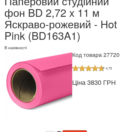
Паперовий студійний
фон BD 2,72 x 11 м
Яскраво-рожевий - Hot
Pink (BD163A1)
В наявності
Код товара 27720
4.75
Ціна 3830 ГРН