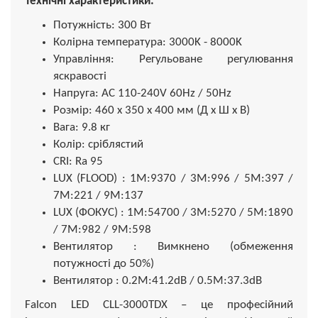
Технічні характеристики:
Потужність: 300 Вт
Колірна температура: 3000K - 8000K
Управління: Регульоване регулювання
яскравості
Напруга: AC 110-240V 60Hz / 50Hz
Розмір: 460 x 350 x 400 мм (Д x Ш x В)
Вага: 9.8 кг
Колір: сріблястий
CRI: Ra 95
LUX (FLOOD) : 1М:9370 / 3М:996 / 5М:397 /
7М:221 / 9М:137
LUX (ФОКУС) : 1М:54700 / 3М:5270 / 5М:1890
/ 7М:982 / 9М:598
Вентилятор : Вимкнено (обмеження
потужності до 50%)
Вентилятор : 0.2M:41.2dB / 0.5M:37.3dB
Falcon LED CLL-3000TDX – це професійний