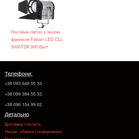
Постійне світло з лінзою
френеля Falcon LED CLL-
3000TDX 300 Ватт
Телефони:
+38 093 649 55 33
+38 099 384 55 33
+38 096 154 99 02
Детально
Доставка і оплата
Умови обміна і повернення
Про магазин