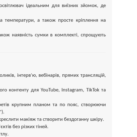
світлювач ідеальним для виїзних зйомок, де
а температури, а також просте кріплення на
також наявність сумки в комплекті, спрощують
ликів, інтерв'ю, вебінарів, прямих трансляцій,
го контенту для YouTube, Instagram, TikTok та
етів крупним планом та по пояс, створюючи
).
креслити макіяж та створити бездоганну шкіру.
ктів без різких тіней.
тлу.