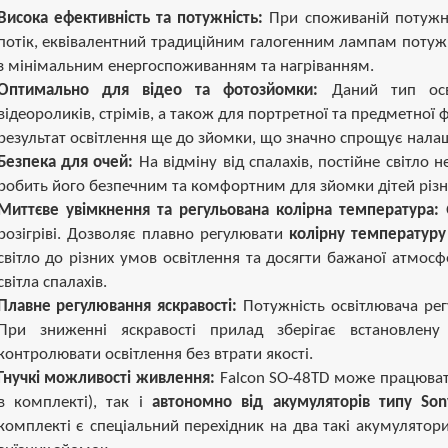
Висока ефективність та потужність:
При споживаній потужн
потік, еквівалентний традиційним галогенним лампам поту
з мінімальним енергоспоживанням та нагріванням.
Оптимально для відео та фотозйомки:
Даний тип осві
відеороликів, стрімів, а також для портретної та предметної ф
результат освітлення ще до зйомки, що значно спрощує нала
Безпека для очей:
На відміну від спалахів, постійне світло 
робить його безпечним та комфортним для зйомки дітей різног
Миттєве увімкнення та регульована колірна температура:
О
розігріві. Дозволяє плавно регулювати
колірну температуру
світло до різних умов освітлення та досягти бажаної атмосф
світла спалахів.
Плавне регулювання яскравості:
Потужність освітлювача рег
При зниженні яскравості прилад зберігає встановлен
контролювати освітлення без втрати якості.
Гнучкі можливості живлення:
Falcon SO-48TD може працюва
в комплекті), так і
автономно від акумуляторів типу So
комплекті є спеціальний перехідник на два такі акумулятор