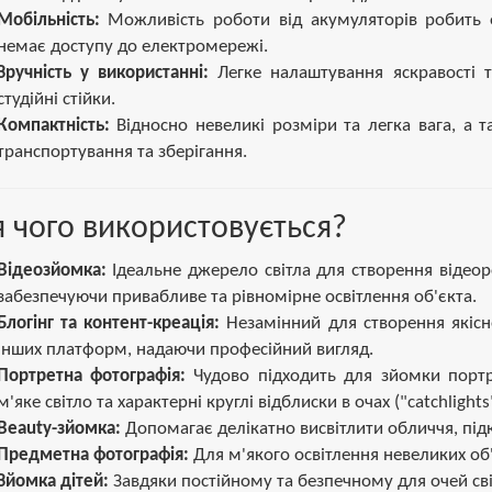
Мобільність:
Можливість роботи від акумуляторів робить о
немає доступу до електромережі.
Зручність у використанні:
Легке налаштування яскравості т
студійні стійки.
Компактність:
Відносно невеликі розміри та легка вага, а 
транспортування та зберігання.
 чого використовується?
Відеозйомка:
Ідеальне джерело світла для створення відеоро
забезпечуючи привабливе та рівномірне освітлення об'єкта.
Блогінг та контент-креація:
Незамінний для створення якісно
інших платформ, надаючи професійний вигляд.
Портретна фотографія:
Чудово підходить для зйомки портр
м'яке світло та характерні круглі відблиски в очах ("catchlights"
Beauty-зйомка:
Допомагає делікатно висвітлити обличчя, під
Предметна фотографія:
Для м'якого освітлення невеликих об'є
Зйомка дітей:
Завдяки постійному та безпечному для очей сві