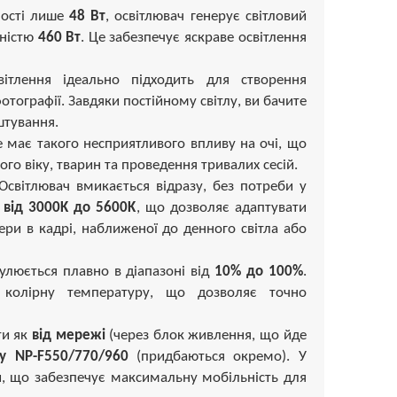
ості лише
48 Вт
, освітлювач генерує світловий
жністю
460 Вт
. Це забезпечує яскраве освітлення
тлення ідеально підходить для створення
отографії. Завдяки постійному світлу, ви бачите
штування.
не має такого несприятливого впливу на очі, що
о віку, тварин та проведення тривалих сесій.
світлювач вмикається відразу, без потреби у
 від 3000K до 5600K
, що дозволяє адаптувати
ери в кадрі, наближеної до денного світла або
улюється плавно в діапазоні від
10% до 100%
.
у колірну температуру, що дозволяє точно
ти як
від мережі
(через блок живлення, що йде
ny NP-F550/770/960
(придбаються окремо). У
и, що забезпечує максимальну мобільність для