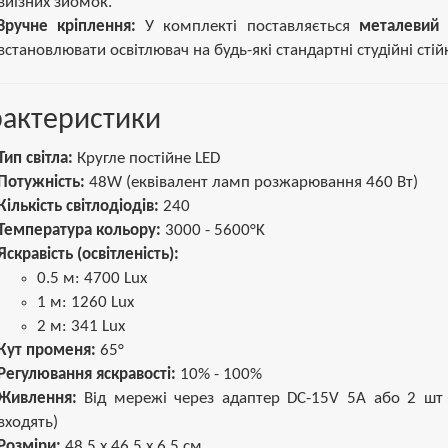
виїзних зйомок.
Зручне кріплення:
У комплекті поставляється
металевий
встановлювати освітлювач на будь-які стандартні студійні стій
рактеристики
Тип світла:
Кругле постійне LED
Потужність:
48W (еквівалент ламп розжарювання 460 Вт)
Кількість світлодіодів:
240
Температура кольору:
3000 - 5600°K
Яскравість (освітленість):
0.5 м: 4700 Lux
1 м: 1260 Lux
2 м: 341 Lux
Кут променя:
65°
Регулювання яскравості:
10% - 100%
Живлення:
Від мережі через адаптер DC-15V 5A або 2 шт L
входять)
Розміри:
48.5 x 46.5 x 6.5 см