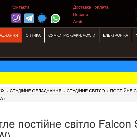
Контакти
Доставка і оплата
Новини
Акції
ЛАДНАННЯ
ОПТИКА
СУМКИ, РЮКЗАКИ, ЧОХЛИ
ЕЛЕКТРОНІКА
OX
СТУДІЙНЕ ОБЛАДНАННЯ
СТУДІЙНЕ СВІТЛО
ПОСТІЙНЕ С
8W)
гле постійне світло Falcon
W)