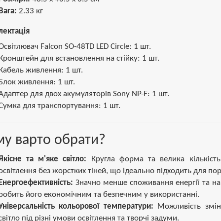
Вага:
2.33 кг
ектація
Освітлювач Falcon SO-48TD LED Circle: 1 шт.
Кронштейн для встановлення на стійку: 1 шт.
Кабель живлення: 1 шт.
Блок живлення: 1 шт.
Адаптер для двох акумуляторів Sony NP-F: 1 шт.
Сумка для транспортування: 1 шт.
у варто обрати?
Якісне та м'яке світло:
Кругла форма та велика кількість 
освітлення без жорстких тіней, що ідеально підходить для порт
Енергоефективність:
Значно менше споживання енергії та на
робить його економічним та безпечним у використанні.
Універсальність кольорової температури:
Можливість зміни
світло під різні умови освітлення та творчі задуми.