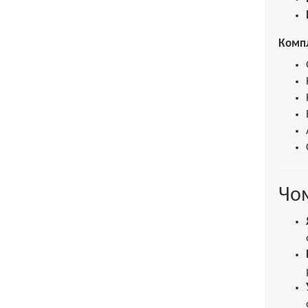
Компл
Чом