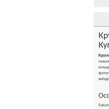
Кр
Ку
Кругл
покол
кільц
фотог
виїзді
Осо
Falco