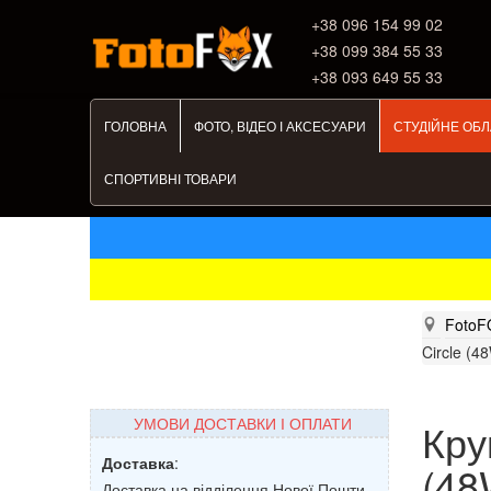
+38 ‎096 154 99 02
+38 099 384 55 33
+38 093 649 55 33
ГОЛОВНА
ФОТО, ВІДЕО І АКСЕСУАРИ
СТУДІЙНЕ ОБ
СПОРТИВНІ ТОВАРИ
FotoF
Circle (4
УМОВИ ДОСТАВКИ І ОПЛАТИ
Кру
Доставка
:
(48
Доставка на відділення Нової Пошти