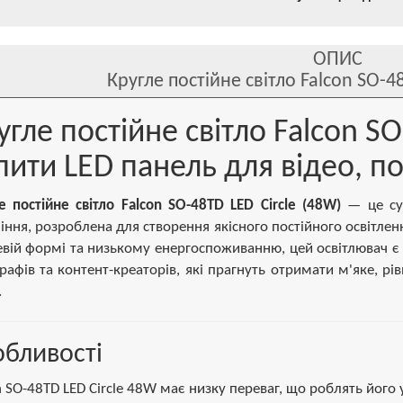
ОПИС
Кругле постійне світло Falcon SO-4
угле постійне світло Falcon SO
пити LED панель для відео, по
е постійне світло Falcon SO-48TD LED Circle (48W)
— це суч
іння, розроблена для створення якісного постійного освітленн
евій формі та низькому енергоспоживанню, цей освітлювач є 
рафів та контент-креаторів, які прагнуть отримати м'яке, рівн
.
бливості
n SO-48TD LED Circle 48W має низку переваг, що роблять його