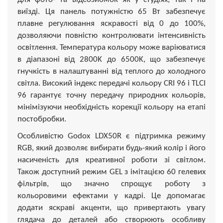
виїзді. Ця панель потужністю 65 Вт забезпечує
плавне регулювання яскравості від 0 до 100%,
дозволяючи повністю контролювати інтенсивність
освітлення. Температура кольору може варіюватися
в діапазоні від 2800K до 6500K, що забезпечує
гнучкість в налаштуванні від теплого до холодного
світла. Високий індекс передачі кольору CRI 96 і TLCI
96 гарантує точну передачу природних кольорів,
мінімізуючи необхідність корекції кольору на етапі
постобробки.
Особливістю Godox LDX50R є підтримка режиму
RGB, який дозволяє вибирати будь-який колір і його
насиченість для креативної роботи зі світлом.
Також доступний режим GEL з імітацією 60 гелевих
фільтрів, що значно спрощує роботу з
кольоровими ефектами у кадрі. Це допомагає
додати яскраві акценти, що привертають увагу
глядача до деталей або створюють особливу