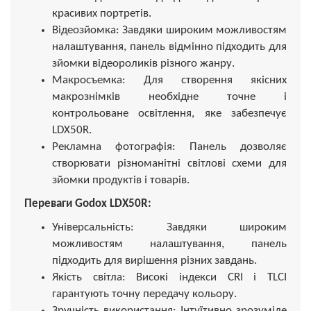
красивих портретів.
Відеозйомка: Завдяки широким можливостям
налаштування, панель відмінно підходить для
зйомки відеороликів різного жанру.
Макросъемка: Для створення якісних
макрознімків необхідне точне і
контрольоване освітлення, яке забезпечує
LDX50R.
Рекламна фотографія: Панель дозволяє
створювати різноманітні світлові схеми для
зйомки продуктів і товарів.
Переваги Godox LDX50R:
Універсальність: Завдяки широким
можливостям налаштування, панель
підходить для вирішення різних завдань.
Якість світла: Високі індекси CRI і TLCI
гарантують точну передачу кольору.
Зручність використання: Інтуїтивно зрозуміле