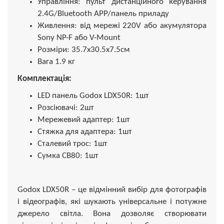
Управління: пульт дистанційного керування
2.4G/Bluetooth APP/панель приладу
Живлення: від мережі 220V або акумулятора
Sony NP-F або V-Mount
Розміри: 35.7х30.5х7.5см
Вага 1.9 кг
Комплектація:
LED панель Godox LDX50R: 1шт
Розсіювачі: 2шт
Мережевий адаптер: 1шт
Стяжка для адаптера: 1шт
Сталевий трос: 1шт
Сумка CB80: 1шт
Godox LDX50R – це відмінний вибір для фотографів
і відеографів, які шукають універсальне і потужне
джерело світла. Вона дозволяє створювати