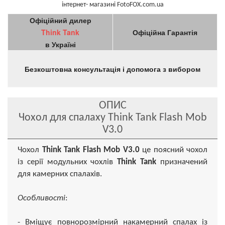
інтернет- магазині FotoFOX.com.ua
Офіційний дилер
Think Tank
Офіційна Гарантія
в Україні
Безкоштовна консультація і допомога з вибором
ОПИС
Чохол для спалаху Think Tank Flash Mob
V3.0
Чохол
Think Tank Flash Mob V3.0
це поясний чохол
із серії модульних чохлів
Think Tank
призначений
для камерних спалахів.
Особливості
:
- Вміщує повнорозмірний накамерний спалах із