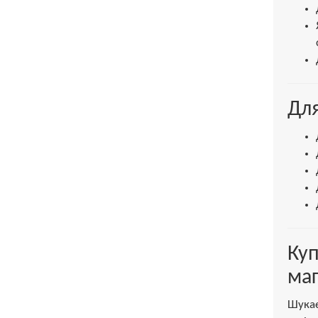
Для
Куп
маг
Шука