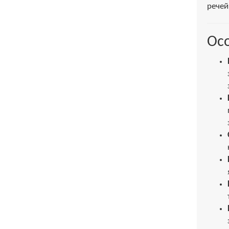
речей
Осо