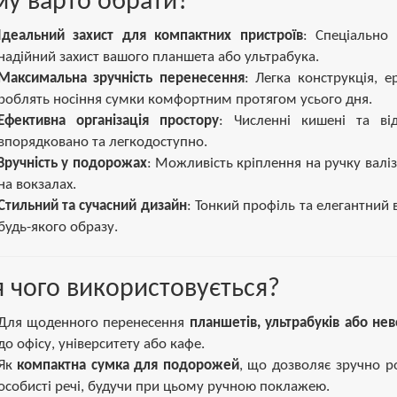
у варто обрати?
Ідеальний захист для компактних пристроїв
: Спеціально
надійний захист вашого планшета або ультрабука.
Максимальна зручність перенесення
: Легка конструкція, 
роблять носіння сумки комфортним протягом усього дня.
Ефективна організація простору
: Численні кишені та ві
впорядковано та легкодоступно.
Зручність у подорожах
: Можливість кріплення на ручку валі
на вокзалах.
Стильний та сучасний дизайн
: Тонкий профіль та елегантний
будь-якого образу.
 чого використовується?
Для щоденного перенесення
планшетів, ультрабуків або не
до офісу, університету або кафе.
Як
компактна сумка для подорожей
, що дозволяє зручно р
особисті речі, будучи при цьому ручною поклажею.