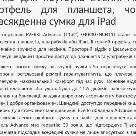
ртфель для планшета, чо
всякденна сумка для iPad
-портфель EVERKI Advance (11.6'') (EKB407NCH11) стане
есення планшетів, ультрабуків або iPad. Її тонкий профіль, с
ичайно зручною для носіння. Просторий відсік з ідеальн
печує швидкий і простий доступ до планшетів та ультрабуків 
жете носити сумку за зручні ручки або перекинути по
оронні регульовані ремені гарантуватимуть, що плечова 
печуючи максимальний комфорт під час руху. Основне відд
ості планшетів або ультрабуків до 11.6 дюймів, забезпечу
лення на блискавці, завдяки широкому асортименту багатофу
им і добре організованим. Швидкий доступ до передньої киш
укою. Для стомлених мандрівників, Everki обладнав Advance 
зволяє легко закріпити сумку на валізі для підвищення мо
ель Advance має гарантію 30 років, що підтверджує її висо
анчева підкладка всередині сумки не лише вписується в за