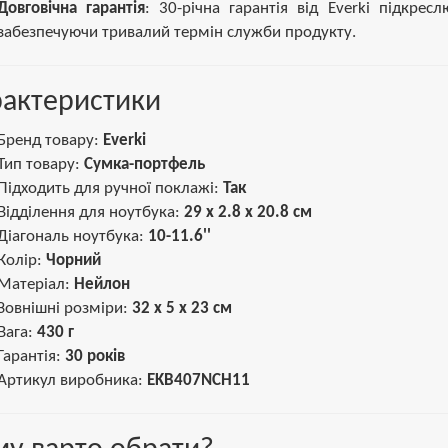
Довговічна гарантія
: 30-річна гарантія від Everki підкрес
забезпечуючи тривалий термін служби продукту.
рактеристики
Бренд товару:
Everki
Тип товару:
Сумка-портфель
Підходить для ручної поклажі:
Так
Відділення для ноутбука:
29 x 2.8 x 20.8 см
Діагональ ноутбука:
10-11.6''
Колір:
Чорний
Матеріал:
Нейлон
Зовнішні розміри:
32 x 5 x 23 см
Вага:
430 г
Гарантія:
30 років
Артикул виробника:
EKB407NCH11