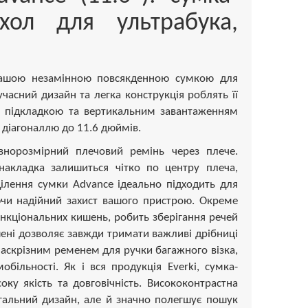
хол для ультрабука,
 вашою незамінною повсякденною сумкою для
учасний дизайн та легка конструкція роблять її
ою підкладкою та вертикальним завантаженням
з діагоналлю до 11.6 дюймів.
внорозмірний плечовий ремінь через плече.
накладка залишиться чітко по центру плеча,
ілення сумки Advance ідеально підходить для
ючи надійний захист вашого пристрою. Окреме
нкціональних кишень, робить зберігання речей
ені дозволяє завжди тримати важливі дрібниці
наскрізним ременем для ручки багажного візка,
більності. Як і вся продукція Everki, сумка-
ку якість та довговічність. Висококонтрастна
гальний дизайн, але й значно полегшує пошук