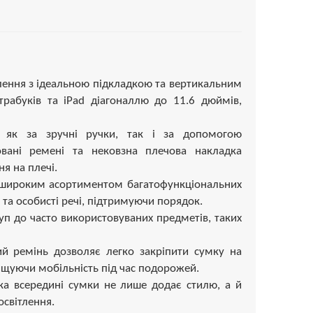
ілення з ідеальною підкладкою та вертикальним
трабуків та iPad діагоналлю до 11.6 дюймів,
 як за зручні ручки, так і за допомогою
овані ремені та нековзна плечова накладка
я на плечі.
з широким асортиментом багатофункціональних
 та особисті речі, підтримуючи порядок.
уп до часто використовуваних предметів, таких
ий ремінь дозволяє легко закріпити сумку на
ищуючи мобільність під час подорожей.
ка всередині сумки не лише додає стилю, а й
освітлення.