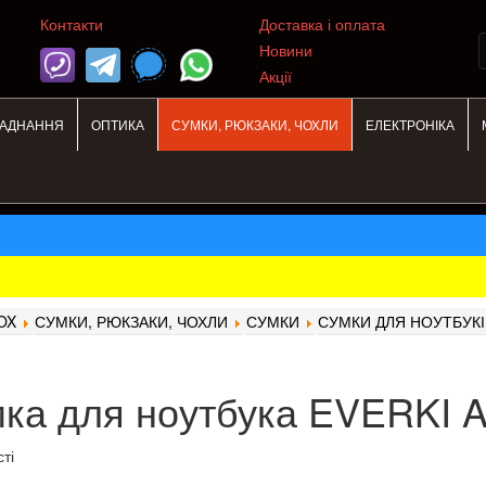
Контакти
Доставка і оплата
Новини
Акції
ЛАДНАННЯ
ОПТИКА
СУМКИ, РЮКЗАКИ, ЧОХЛИ
ЕЛЕКТРОНІКА
OX
СУМКИ, РЮКЗАКИ, ЧОХЛИ
СУМКИ
СУМКИ ДЛЯ НОУТБУКІ
ка для ноутбука EVERKI Ad
ті