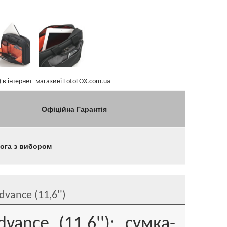
 в інтернет- магазині FotoFOX.com.ua
Офіційна Гарантія
мога з вибором
vance (11,6'')
ance (11.6''): сумка-