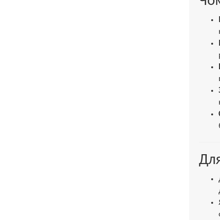
Чом
Для