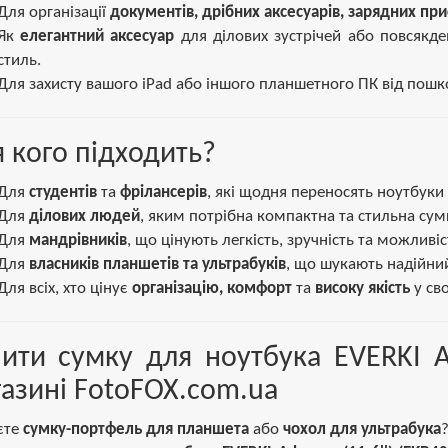
Для організації
документів, дрібних аксесуарів, зарядних при
Як
елегантний аксесуар
для ділових зустрічей або повсякде
стиль.
Для захисту вашого iPad або іншого планшетного ПК від пошк
 кого підходить?
Для
студентів
та
фрілансерів
, які щодня переносять ноутбуки
Для
ділових людей
, яким потрібна компактна та стильна сумк
Для
мандрівників
, що цінують легкість, зручність та можливі
Для
власників планшетів та ультрабуків
, що шукають надійний
Для всіх, хто цінує
організацію, комфорт
та
високу якість
у сво
ити сумку для ноутбука EVERKI Ad
азині FotoFOX.com.ua
єте
сумку-портфель для планшета
або
чохол для ультрабука