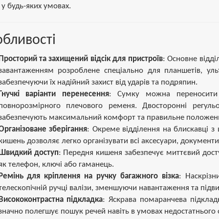
 у будь-яких умовах.
бливості
Просторий та захищений відсік для пристроїв
: Основне відд
завантаженням розроблене спеціально для планшетів, уль
забезпечуючи їх надійний захист від ударів та подряпин.
Гнучкі варіанти перенесення
: Сумку можна переносити
повнорозмірного плечового ременя. Двосторонні регуль
забезпечують максимальний комфорт та правильне положенн
Організоване зберігання
: Окреме відділення на блискавці 
кишень дозволяє легко організувати всі аксесуари, документи
Швидкий доступ
: Передня кишеня забезпечує миттєвий дост
як телефон, ключі або гаманець.
Ремінь для кріплення на ручку багажного візка
: Наскрізн
телескопічній ручці валізи, зменшуючи навантаження та підв
Висококонтрастна підкладка
: Яскрава помаранчева підклад
значно полегшує пошук речей навіть в умовах недостатнього 