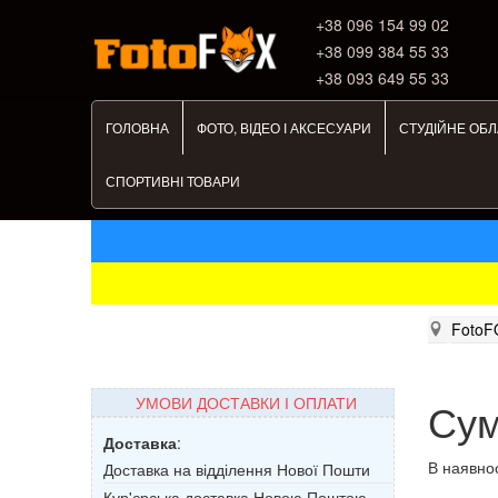
+38 ‎096 154 99 02
+38 099 384 55 33
+38 093 649 55 33
ГОЛОВНА
ФОТО, ВІДЕО І АКСЕСУАРИ
СТУДІЙНЕ ОБ
СПОРТИВНІ ТОВАРИ
FotoF
УМОВИ ДОСТАВКИ І ОПЛАТИ
Сум
Доставка
:
В наявнос
Доставка на відділення Нової Пошти
Кур'єрська доставка Новою Поштою