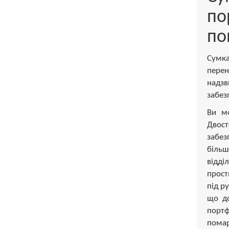
по
по
Сумка
перен
надзв
забез
Ви мо
Двост
забез
більш
відді
прост
під р
що до
портф
помар