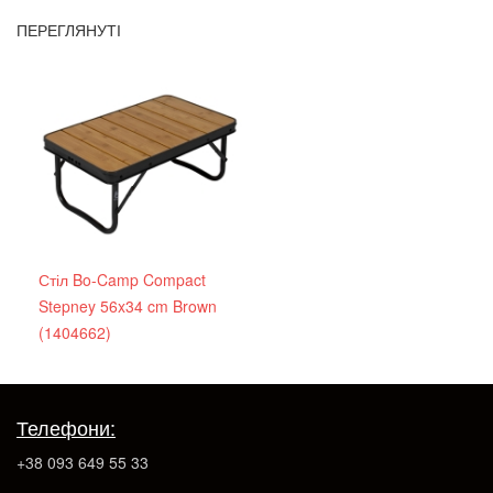
ПЕРЕГЛЯНУТІ
Стіл Bo-Camp Compact
Stepney 56x34 cm Brown
(1404662)
Телефони:
+38 093 649 55 33