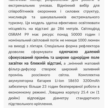
екстремальних умовах. Відмінний вибір для
співробітників охоронних і силових структур,
мисливців та шанувальників екстремального
туризму. Ця модель здатна ефективно освітлювати
місцевість на відстані до 286 метрів. Світлодіод
OSRAM P9 має ресурс понад 50000 годин і
номінальний світловий потік не менше 1000 люмен
на виході з ліхтаря. Спеціальна форма рефлектора
дозволяє сформувати
одночасно далекий
сфокусований промінь та широке однорідне поле
засвітки на ближній відстані,
а ,знімний матовий
фільтр-дифузор створює широкий заливний
промінь розсіяного світла. Комплектна
акумуляторна батарея Li-ion 18650 3200mAh
забезпечує більше 23 годин безперервної роботи в
економному режимі. ,Товщина корпусу 25.4 см (1
дюйм) відповідає діаметру стандартного
підствольного кріплення.