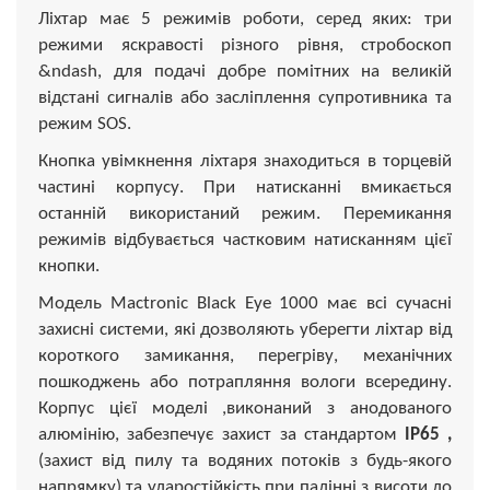
Ліхтар має 5 режимів роботи, серед яких: три
режими яскравості різного рівня, стробоскоп
&ndash, для подачі добре помітних на великій
відстані сигналів або засліплення супротивника та
режим SOS.
Кнопка увімкнення ліхтаря знаходиться в торцевій
частині корпусу. При натисканні вмикається
останній використаний режим. Перемикання
режимів відбувається частковим натисканням цієї
кнопки.
Модель Mactronic Black Eye 1000 має всі сучасні
захисні системи, які дозволяють уберегти ліхтар від
короткого замикання, перегріву, механічних
пошкоджень або потрапляння вологи всередину.
Корпус цієї моделі ,виконаний з анодованого
алюмінію, забезпечує захист за стандартом
IP65 ,
(захист від пилу та водяних потоків з будь-якого
напрямку) та ударостійкість при падінні з висоти до