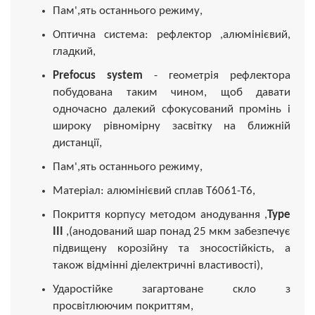
Пам',ять останнього режиму,
Оптична система: рефлектор ,алюмінієвий,
гладкий,
Prefocus system
- геометрія рефлектора
побудована таким чином, щоб давати
одночасно далекий сфокусований промінь і
широку рівномірну засвітку на ближній
дистанції,
Пам',ять останнього режиму,
Матеріал: алюмінієвий сплав T6061-T6,
Покриття корпусу методом анодування ,
Type
III
,(анодований шар понад 25 мкм забезпечує
підвищену корозійну та зносостійкість, а
також відмінні діелектричні властивості),
Ударостійке загартоване скло з
просвітлюючим покриттям,