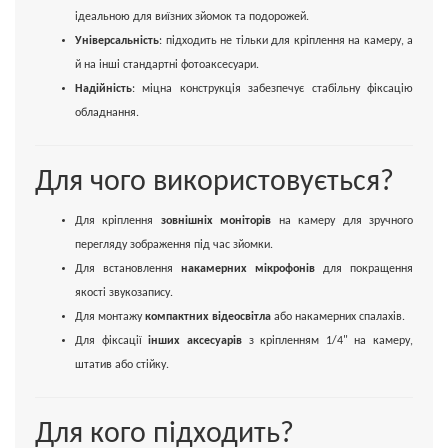
ідеальною для виїзних зйомок та подорожей.
Універсальність
: підходить не тільки для кріплення на камеру, а
й на інші стандартні фотоаксесуари.
Надійність
: міцна конструкція забезпечує стабільну фіксацію
обладнання.
Для чого використовується?
Для кріплення
зовнішніх моніторів
на камеру для зручного
перегляду зображення під час зйомки.
Для встановлення
накамерних мікрофонів
для покращення
якості звукозапису.
Для монтажу
компактних відеосвітла
або накамерних спалахів.
Для фіксації
інших аксесуарів
з кріпленням 1/4" на камеру,
штатив або стійку.
Для кого підходить?