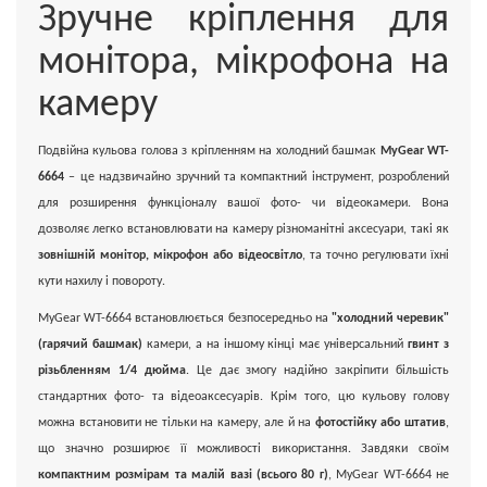
Зручне кріплення для
монітора, мікрофона на
камеру
Подвійна кульова голова з кріпленням на холодний башмак
MyGear WT-
6664
– це надзвичайно зручний та компактний інструмент, розроблений
для розширення функціоналу вашої фото- чи відеокамери. Вона
дозволяє легко встановлювати на камеру різноманітні аксесуари, такі як
зовнішній монітор, мікрофон або відеосвітло
, та точно регулювати їхні
кути нахилу і повороту.
MyGear WT-6664 встановлюється безпосередньо на
"холодний черевик"
(гарячий башмак)
камери, а на іншому кінці має універсальний
гвинт з
різьбленням 1/4 дюйма
. Це дає змогу надійно закріпити більшість
стандартних фото- та відеоаксесуарів. Крім того, цю кульову голову
можна встановити не тільки на камеру, але й на
фотостійку або штатив
,
що значно розширює її можливості використання. Завдяки своїм
компактним розмірам та малій вазі (всього 80 г)
, MyGear WT-6664 не