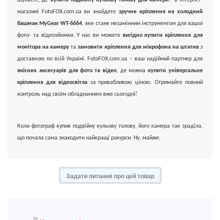
магазині FotoFOX.com.ua ви знайдете
зручне кріплення на холодний
башмак MyGear WT-6664
, яке стане незамінним інструментом для вашої
фото- та відеозйомки. У нас ви можете
вигідно купити кріплення для
монітора на камеру
та
замовити кріплення для мікрофона на штатив
з
доставкою по всій Україні. FotoFOX.com.ua – ваш надійний партнер для
якісних аксесуарів для фото та відео
, де можна
купити універсальне
кріплення для відеосвітла
за привабливою ціною. Отримайте повний
контроль над своїм обладнанням вже сьогодні!
Коли фотограф купив подвійну кульову голову, його камера так зраділа,
що почала сама знаходити найкращі ракурси. Ну, майже.
Задати питання про цей товар