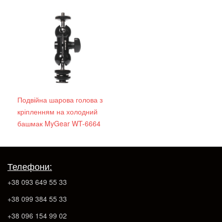
Подвійна шарова голова з
кріпленням на холодний
башмак MyGear WT-6664
Телефони:
+38 093 649 55 33
+38 099 384 55 33
+38 096 154 99 02