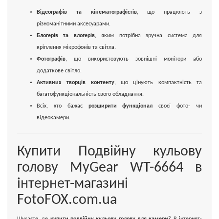
Відеографів та кінематографістів
, що працюють з
різноманітними аксесуарами.
Блогерів та влогерів
, яким потрібна зручна система для
кріплення мікрофонів та світла.
Фотографів
, що використовують зовнішні монітори або
додаткове світло.
Активних творців контенту
, що цінують компактність та
багатофункціональність свого обладнання.
Всіх, хто бажає
розширити функціонал
своєї фото- чи
відеокамери.
Купити Подвійну кульову
голову MyGear WT-6664 в
інтернет-магазині
FotoFOX.com.ua
Шукаєте, де
купити подвійну кульову голову для камери
? В інтернет-