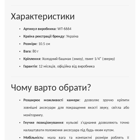
Характеристики
Артикул виробника
: WT-6664
Країна реєстрації бренду
: Україна
Розміри
: 10.5 см
Вага
: 80 г
Кріплення
: Холодний башмак (знизу), гвинт 1/4" (зверху)
Гарантія
: 12 місяців, офіційна від виробника
Чому варто обрати?
Розширює можливості камери
: дозволяє зручно кріпити
зовнішні аксесуари для покращення якості звуку, світла або
моніторингу.
Гнучке позиціонування
: кульові з'єднання дозволяють точно
налаштувати положення аксесуара під будь-яким кутом.
Мобільність
: мала вага та компактні розміри роблять її