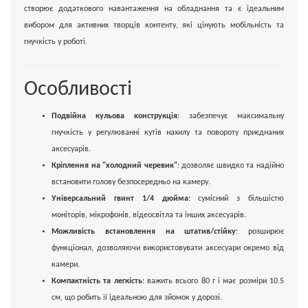
створює додаткового навантаження на обладнання та є ідеальним
вибором для активних творців контенту, які цінують мобільність та
гнучкість у роботі.
Особливості
Подвійна кульова конструкція
: забезпечує максимальну
гнучкість у регулюванні кутів нахилу та повороту приєднаних
аксесуарів.
Кріплення на "холодний черевик"
: дозволяє швидко та надійно
встановити голову безпосередньо на камеру.
Універсальний гвинт 1/4 дюйма
: сумісний з більшістю
моніторів, мікрофонів, відеосвітла та інших аксесуарів.
Можливість встановлення на штатив/стійку
: розширює
функціонал, дозволяючи використовувати аксесуари окремо від
камери.
Компактність та легкість
: важить всього 80 г і має розміри 10.5
см, що робить її ідеальною для зйомок у дорозі.