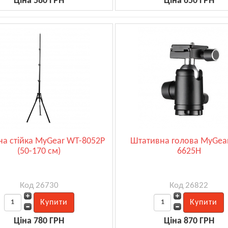
Ціна 580 ГРН
Ціна 650 ГРН
на стійка MyGear WT-8052P
Штативна голова MyGea
(50-170 см)
6625H
Код 26730
Код 26822
Ціна 780 ГРН
Ціна 870 ГРН