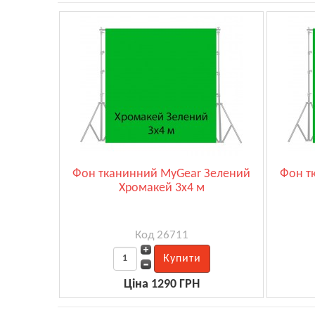
Фон тканинний MyGear Зелений
Фон т
Хромакей 3х4 м
Код 26711
Ціна 1290 ГРН