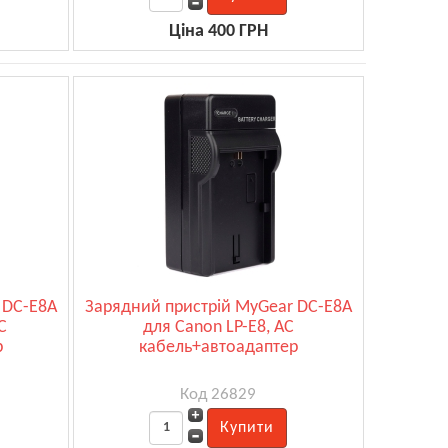
Ціна 400 ГРН
 DC-E8A
Зарядний пристрій MyGear DC-E8A
C
для Canon LP-E8, AC
р
кабель+автоадаптер
Код 26829