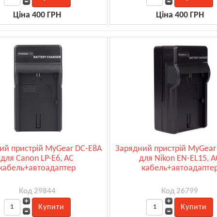
Ціна 400 ГРН
Ціна 400 ГРН
ий пристрій MyGear DC-E8A
Зарядний пристрій MyGear
для Canon LP-E6, AC
для Nikon EN-EL15, A
кабель+автоадаптер
кабель+автоадапте
Код 29844
Код 26799