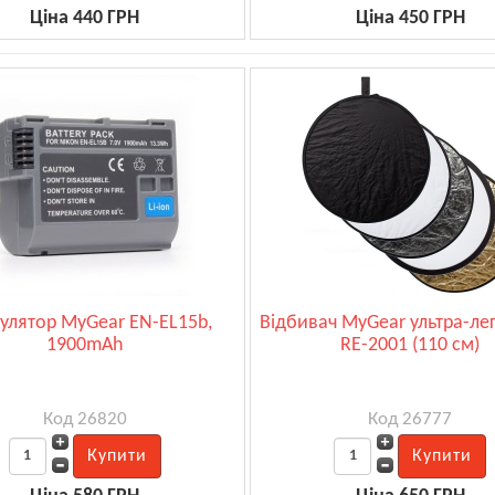
Ціна 440 ГРН
Ціна 450 ГРН
улятор MyGear EN-EL15b,
Відбивач MyGear ультра-ле
1900mAh
RE-2001 (110 см)
Код 26820
Код 26777