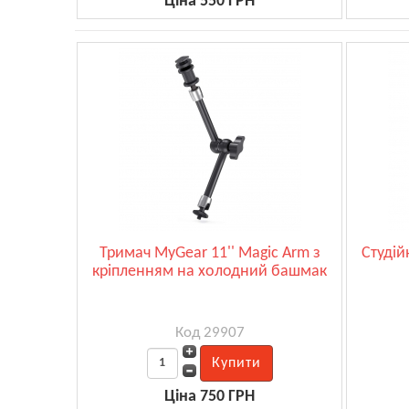
Ціна 550 ГРН
Тримач MyGear 11'' Magic Arm з
Студій
кріпленням на холодний башмак
Код 29907
Ціна 750 ГРН