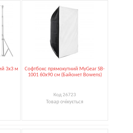
ий 3х3 м
Софтбокс прямокутний MyGear SB-
1001 60x90 см (Байонет Bowens)
Код 26723
Товар очікується