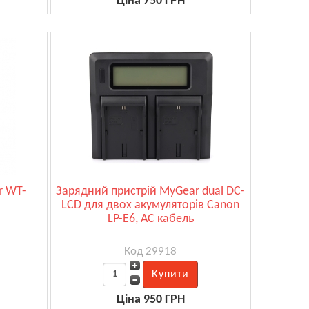
Ціна 750 ГРН
r WT-
Зарядний пристрій MyGear dual DC-
LCD для двох акумуляторів Canon
LP-E6, AC кабель
Код 29918
Ціна 950 ГРН