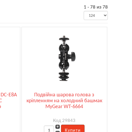
1 - 78 из 78
 DC-E8A
Подвійна шарова голова з
C
кріпленням на холодний башмак
р
MyGear WT-6664
Код 29843