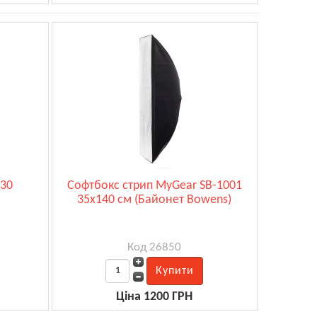
730
Софтбокс стрип MyGear SB-1001
35x140 см (Байонет Bowens)
Код 26850
Ціна 1200 ГРН