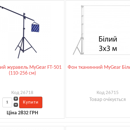
ний журавель MyGear FT-501
Фон тканинний MyGear Біл
(110-256 см)
Код 26718
Код 26715
Товар очікується
Ціна 2832 ГРН