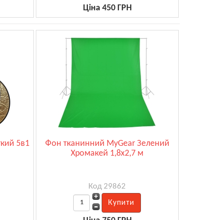
Ціна 450 ГРН
гкий 5в1
Фон тканинний MyGear Зелений
Хромакей 1,8x2,7 м
Код 29862