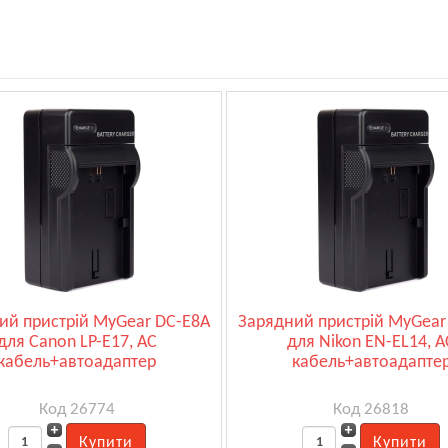
ий пристрій MyGear DC-E8A
Зарядний пристрій MyGear
для Canon LP-E17, AC
для Nikon EN-EL14, A
кабель+автоадаптер
кабель+автоадапте
Код 26774
Код 26818