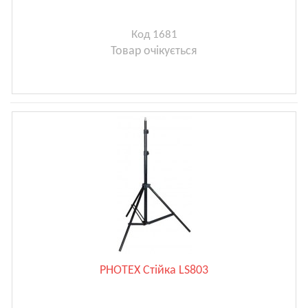
Код 1681
Товар очікується
PHOTEX Стійка LS803