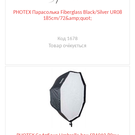
PHOTEX Парасолька Fiberglass Black/Silver UR08
185cm/72&amp;quot;
Код 1678
Товар очікується