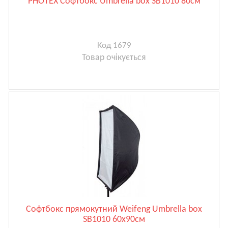
PHOTEX Софтбокс Umbrella box SB1010 80см
Код 1679
Товар очікується
Софтбокс прямокутний Weifeng Umbrella box
SB1010 60х90см