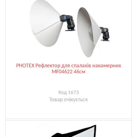
PHOTEX Рефлектор для спалахів накамерних
MF04622 46см
Код 1673
Товар очікується