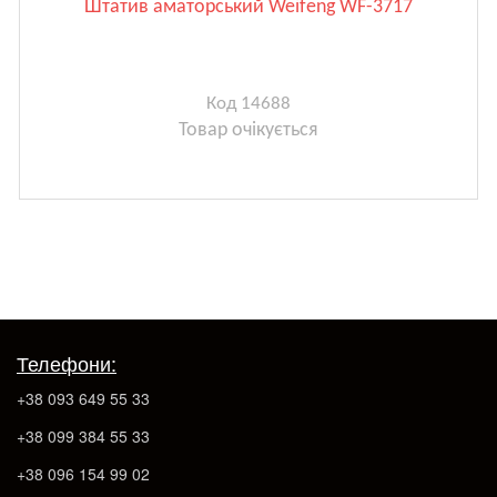
Штатив аматорський Weifeng WF-3717
Код 14688
Товар очікується
Телефони:
+38 093 649 55 33
+38 099 384 55 33
+38 096 154 99 02