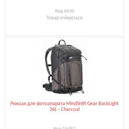
Код 6630
Товар очікується
Рюкзак для фотоапарата MindShift Gear BackLight
36L - Charcoal
Код 15487