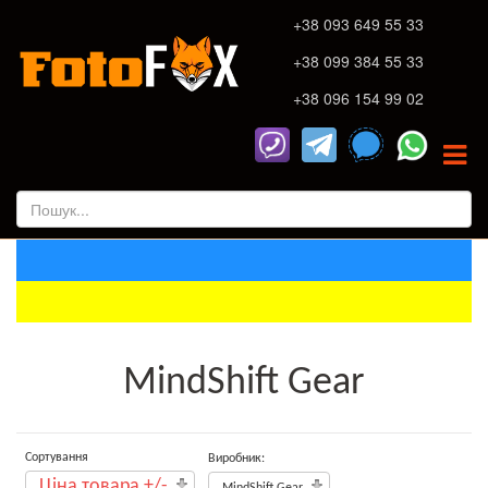
+38 093 649 55 33
+38 099 384 55 33
+38 096 154 99 02
MindShift Gear
Сортування
Виробник:
Ціна товара +/-
MindShift Gear