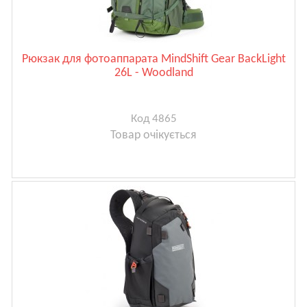
Рюкзак для фотоаппарата MindShift Gear BackLight
26L - Woodland
Код 4865
Товар очікується