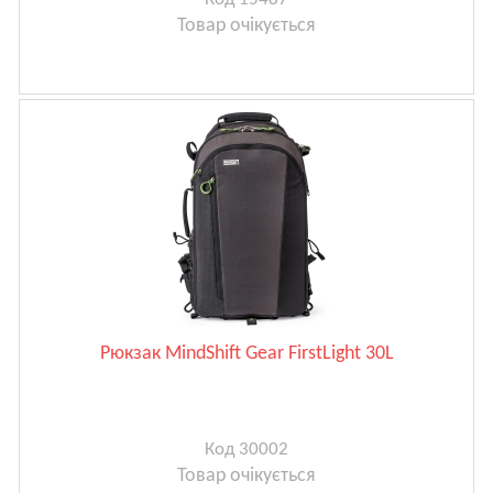
Товар очікується
Рюкзак MindShift Gear FirstLight 30L
Код 30002
Товар очікується