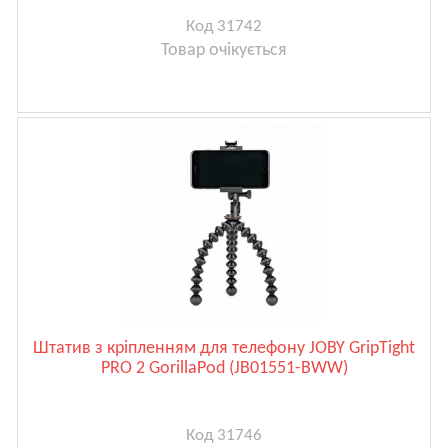
Код 31742
Товар очікується
Штатив з кріпленням для телефону JOBY GripTight
PRO 2 GorillaPod (JB01551-BWW)
Код 31746