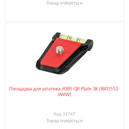
Товар очікується
Площадка для штатива JOBY QR Plate 3K (JB01552-
0WW)
Код 31747
Товар очікується