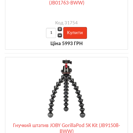
(JB01763-BWW)
Код 31754
Ціна 5993 ГРН
Гнучкий штатив JOBY GorillaPod 5K Kit (JB91508-
BWW)