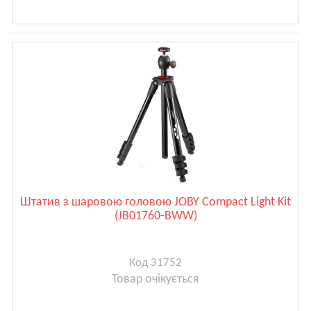
Штатив з шаровою головою JOBY Compact Light Kit
(JB01760-BWW)
Код 31752
Товар очікується