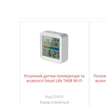
Розумний датчик температури та
Розум
вологості Smart Life TH08 Wi-Fi
волог
Код 31435
Товар очікується