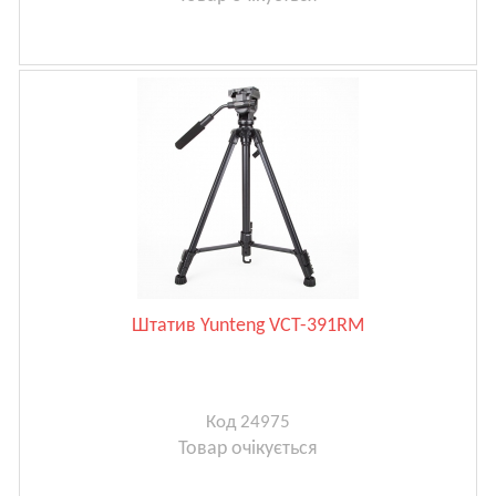
Штатив Yunteng VCT-391RM
Код 24975
Товар очікується