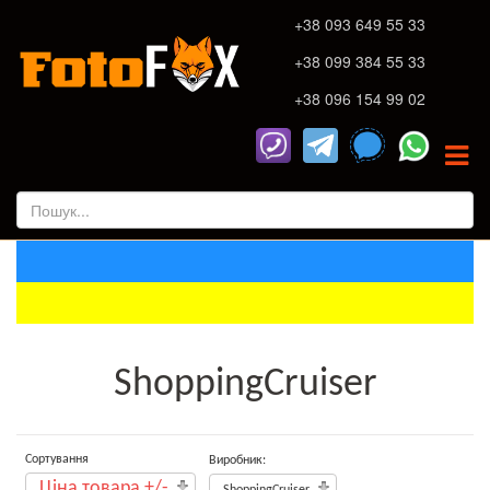
+38 093 649 55 33
+38 099 384 55 33
+38 096 154 99 02
ShoppingCruiser
Сортування
Виробник:
Ціна товара +/-
ShoppingCruiser