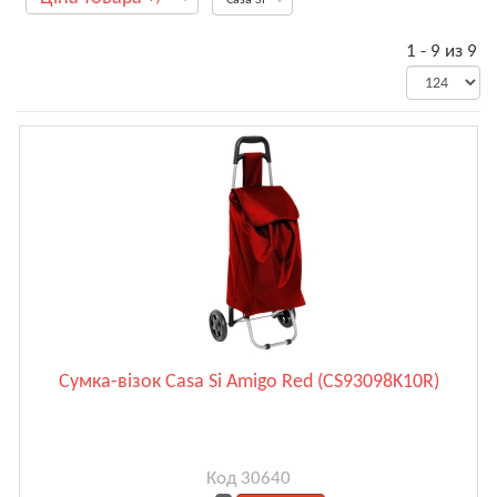
1 - 9 из 9
Сумка-візок Casa Si Amigo Red (CS93098K10R)
Код 30640