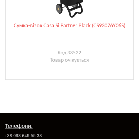
Сумка-візок Casa Si Partner Black (CS93076Y06S)
Код 33522
Товар очікується
Телефони:
+38 093 649 55 33