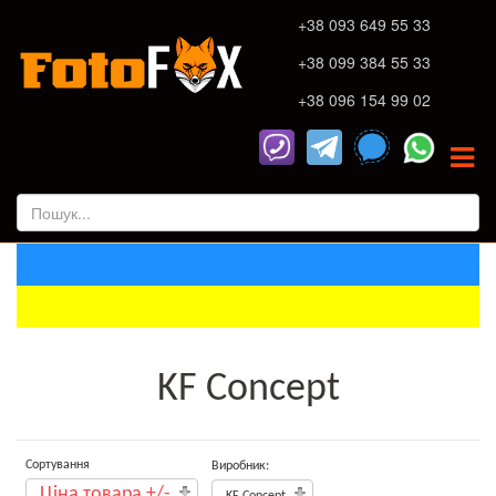
+38 093 649 55 33
+38 099 384 55 33
+38 096 154 99 02
KF Concept
Сортування
Виробник:
Ціна товара +/-
KF Concept