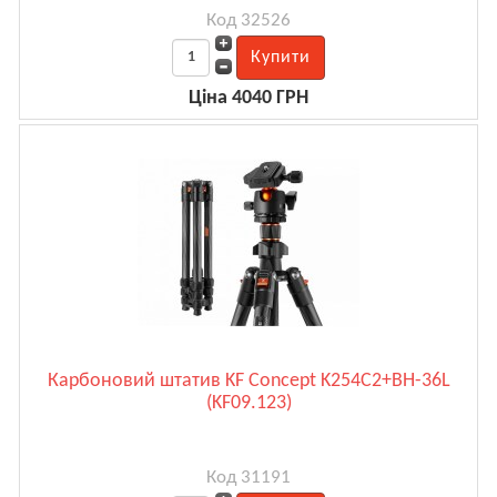
Код 32526
Ціна 4040 ГРН
Карбоновий штатив KF Concept K254C2+BH-36L
(KF09.123)
Код 31191