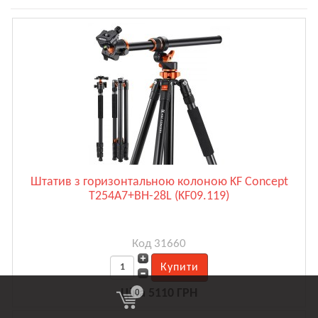
Штатив з горизонтальною колоною KF Concept
T254A7+BH-28L (KF09.119)
Код 31660
0
Ціна 5110 ГРН