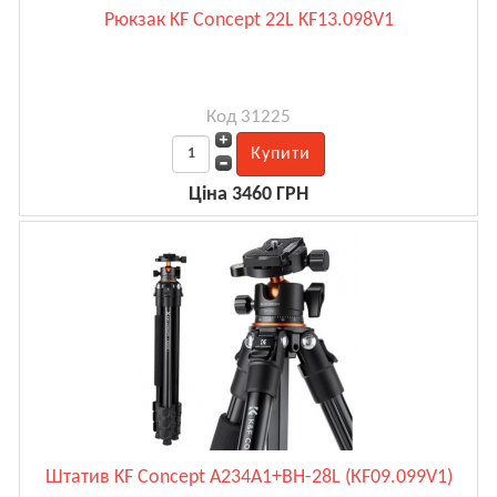
Рюкзак KF Concept 22L KF13.098V1
Код 31225
Ціна 3460 ГРН
Штатив KF Concept A234A1+BH-28L (КF09.099V1)