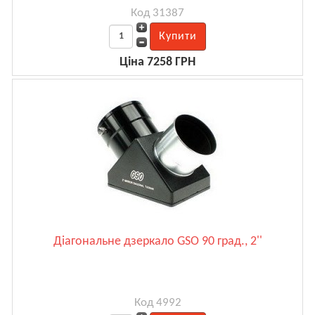
Код 31387
Ціна 7258 ГРН
Діагональне дзеркало GSO 90 град., 2''
Код 4992