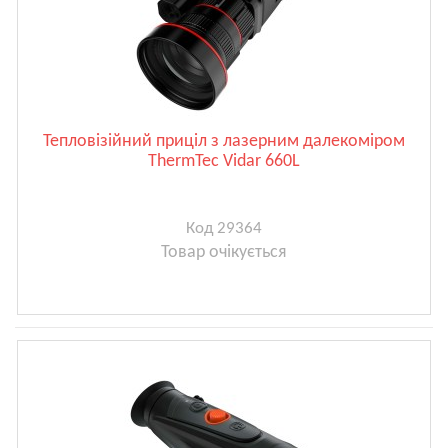
Тепловізійний приціл з лазерним далекоміром
ThermTec Vidar 660L
Код 29364
Товар очікується