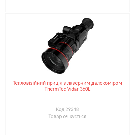
Тепловізійний приціл з лазерним далекоміром
ThermTec Vidar 360L
Код 29348
Товар очікується