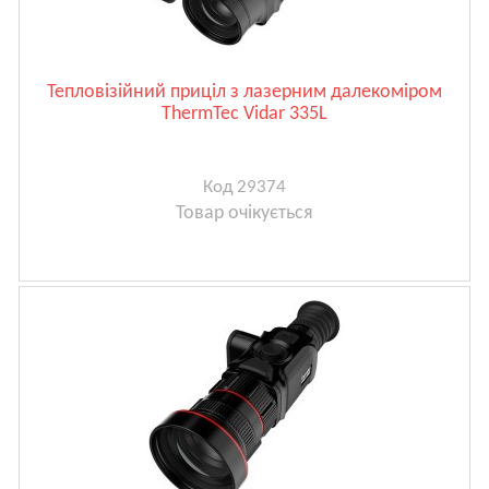
Тепловізійний приціл з лазерним далекоміром
ThermTec Vidar 335L
Код 29374
Товар очікується