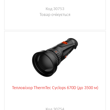
Код 30753
Товар очікується
Тепловізор ThermTec Cyclops 670D (до 3500 м)
Код 30754