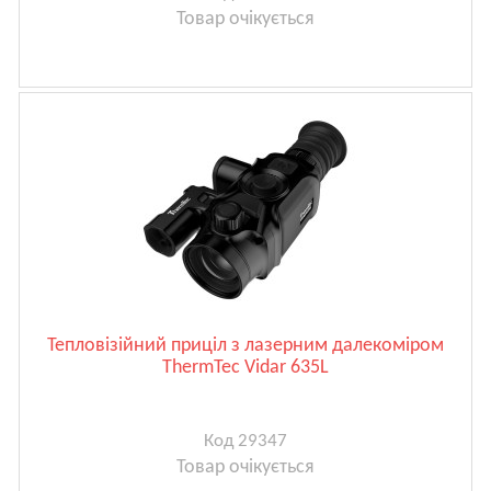
Товар очікується
Тепловізійний приціл з лазерним далекоміром
ThermTec Vidar 635L
Код 29347
Товар очікується