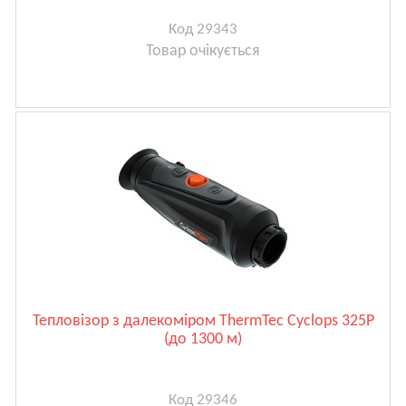
Код 29343
Товар очікується
Тепловізор з далекоміром ThermTec Cyclops 325P
(до 1300 м)
Код 29346