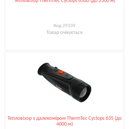
Тепловізор ThermTec Cyclops 650D (до 2500 м)
Код 29339
Товар очікується
Тепловізор з далекоміром ThermTec Cyclops 635 (до
4000 м)