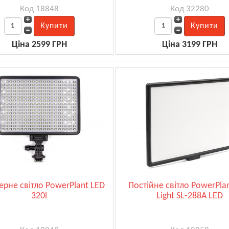
Код 18848
Код 32280
Ціна 2599 ГРН
Ціна 3199 ГРН
рне світло PowerPlant LED
Постійне світло PowerPlan
320l
Light SL-288A LED