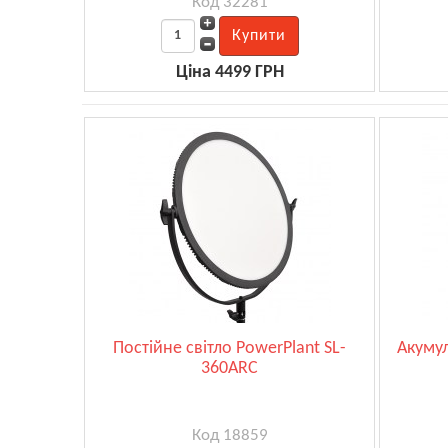
Код 32281
Ціна 4499 ГРН
Постійне світло PowerPlant SL-
Акумул
360ARC
Код 18859