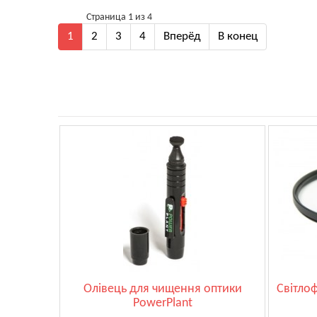
Страница 1 из 4
1
2
3
4
Вперёд
В конец
Олівець для чищення оптики
Світлоф
PowerPlant