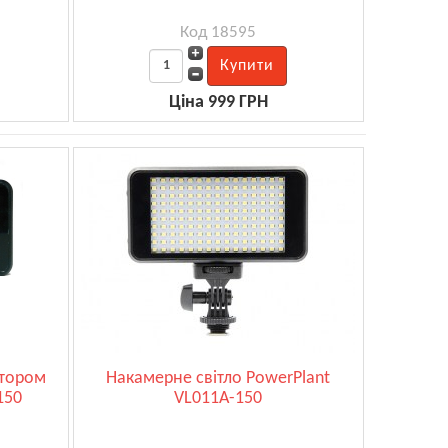
Код 18595
Ціна 999 ГРН
ятором
Накамерне світло PowerPlant
150
VL011A-150