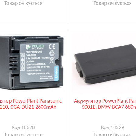
Товар очікується
Товар очікується
ятор PowerPlant Panasonic
Акумулятор PowerPlant Pa
210, CGA-DU21 2600mAh
S001E, DMW-BCA7 680
Код 18328
Код 18329
Товар очікується
Товар очікується