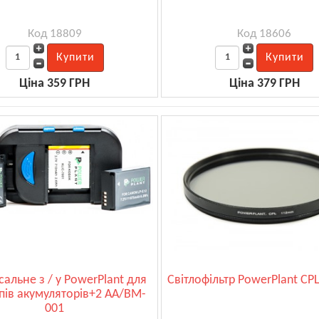
Код 18809
Код 18606
Ціна 359 ГРН
Ціна 379 ГРН
сальне з / у PowerPlant для
Світлофільтр PowerPlant CP
ипів акумуляторів+2 AA/BM-
001