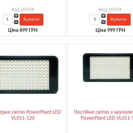
Код 20149
Код 18594
Ціна 699 ГРН
Ціна 999 ГРН
рне світло PowerPlant LED
Постійне світло з акумул
VL011-120
PowerPlant LED VL011-