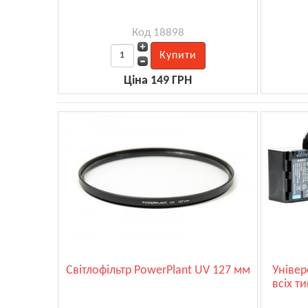
Код 18898
Ціна 149 ГРН
Світлофільтр PowerPlant UV 127 мм
Універ
всіх т