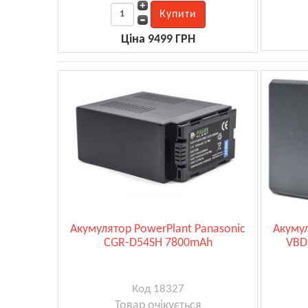
Ціна 9499 ГРН
Акумулятор PowerPlant Panasonic
Акумул
CGR-D54SH 7800mAh
VBD
Код 18327
Товар очікується