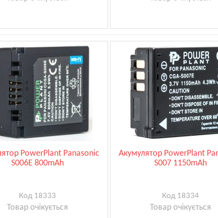
ятор PowerPlant Panasonic
Акумулятор PowerPlant Pa
S006E 800mAh
S007 1150mAh
Код 18333
Код 18334
Товар очікується
Товар очікується