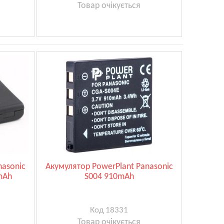
Товар очікується
nasonic
Акумулятор PowerPlant Panasonic
mAh
S004 910mAh
Код 18331
Товар очікується